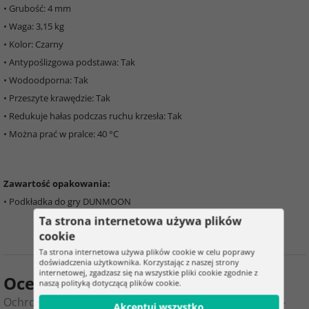
• Grubość: 4 mm
• Waga: 3,15 kg
• Kolor: Czarny
• Antypoślizgowa podstawa: Tak
• Wodoodporna: Tak
• Przeszyte krawędzie: Tak
• Redukuje hałas podczas ruchu krzesła: Tak
• Można prać w pralce: 40 °C
Zawartość opakowania:
• Podkładka do gry DUNMOON
Ta strona internetowa używa plików
cookie
Ta strona internetowa używa plików cookie w celu poprawy
doświadczenia użytkownika. Korzystając z naszej strony
internetowej, zgadzasz się na wszystkie pliki cookie zgodnie z
Ocena produktu
naszą polityką dotyczącą plików cookie.
Ochronna podkładka do gier DUNMOON pod krzesło –
Akceptuj wszystko