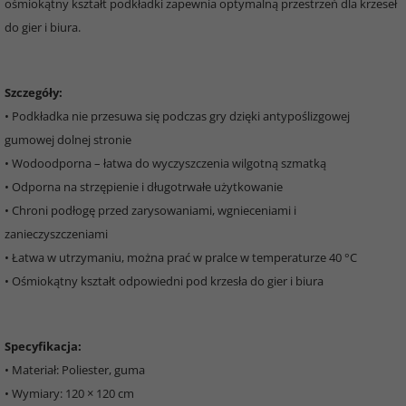
ośmiokątny kształt podkładki zapewnia optymalną przestrzeń dla krzeseł
do gier i biura.
Szczegóły:
• Podkładka nie przesuwa się podczas gry dzięki antypoślizgowej
gumowej dolnej stronie
• Wodoodporna – łatwa do wyczyszczenia wilgotną szmatką
• Odporna na strzępienie i długotrwałe użytkowanie
• Chroni podłogę przed zarysowaniami, wgnieceniami i
zanieczyszczeniami
• Łatwa w utrzymaniu, można prać w pralce w temperaturze 40 °C
• Ośmiokątny kształt odpowiedni pod krzesła do gier i biura
Specyfikacja:
• Materiał: Poliester, guma
• Wymiary: 120 × 120 cm