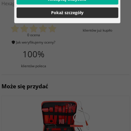
Hexagon
Pokaż szczegóły
0
5
klientów już kupiło
0 ocena
Jak weryfikujemy oceny?
100%
klientów poleca
Może się przydać