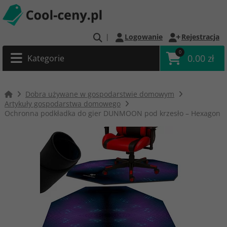
|
Logowanie
Rejestracja
0
0.00 zł
Kategorie
Dobra używane w gospodarstwie domowym
Artykuły gospodarstwa domowego
Ochronna podkładka do gier DUNMOON pod krzesło – Hexagon