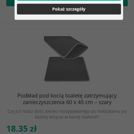
Dodaj do koszyka
Pokaż szczegóły
W magazynie
Podkład pod kocią toaletę zatrzymujący
zanieczyszczenia 60 x 45 cm – szary
Czy już masz dość żwirku rozsypywanego po mieszkaniu po
każdej wizycie w kociej toalecie?
18.35 zł