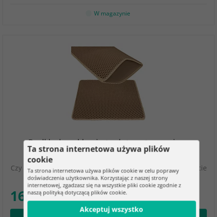
W magazynie
Podkład pod kocią toaletę zatrzymujący
Ta strona internetowa używa plików
zanieczyszczenia 60 x 45 cm – beżowy
cookie
Czy masz wystarczająco dużo żwirku, który po każdej wizycie
Ta strona internetowa używa plików cookie w celu poprawy
w kociej toalecie rozsypuje się po…
doświadczenia użytkownika. Korzystając z naszej strony
internetowej, zgadzasz się na wszystkie pliki cookie zgodnie z
16.15 zł
naszą polityką dotyczącą plików cookie.
Akceptuj wszystko