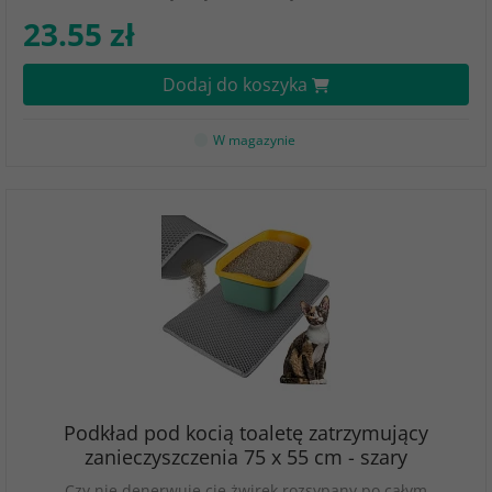
23.55 zł
Dodaj do koszyka
W magazynie
Podkład pod kocią toaletę zatrzymujący
zanieczyszczenia 75 x 55 cm - szary
Czy nie denerwuje cię żwirek rozsypany po całym