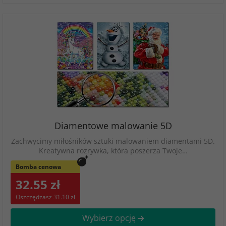
Diamentowe malowanie 5D
Zachwycimy miłośników sztuki malowaniem diamentami 5D.
Kreatywna rozrywka, która poszerza Twoje…
Bomba cenowa
32.55 zł
Oszczędzasz 31.10 zł
Wybierz opcję