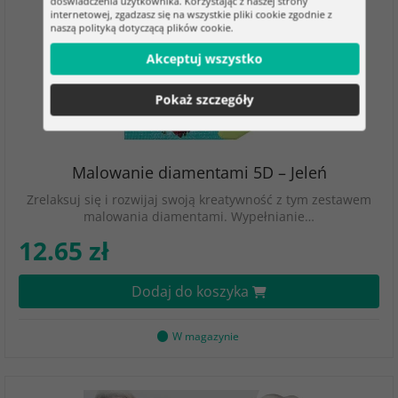
doświadczenia użytkownika. Korzystając z naszej strony
internetowej, zgadzasz się na wszystkie pliki cookie zgodnie z
naszą polityką dotyczącą plików cookie.
Akceptuj wszystko
Pokaż szczegóły
Malowanie diamentami 5D – Jeleń
Zrelaksuj się i rozwijaj swoją kreatywność z tym zestawem
malowania diamentami. Wypełnianie…
12.65 zł
Dodaj do koszyka
W magazynie