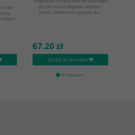
Eleganckie rozwiązanie do szybkiego
przywracania wyglądu odzieży i
a chwil
tkanin. Elektryczny golarka do…
wieży
cnikiem
67.20 zł
Dodaj do koszyka
W magazynie