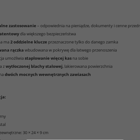
lne zastosowanie
– odpowiednia na pieniądze, dokumenty i cenne przed
atentowy
dla większego bezpieczeństwa
sa ma
2 oddzielne klucze
przeznaczone tylko do danego zamka
ana rączka
wbudowana w pokrywę dla łatwego przenoszenia
cja umożliwia
staplowanie więcej kas
na sobie
a z
wytłoczonej blachy stalowej
, lakierowana powierzchnia
 na
dwóch mocnych wewnętrznych zawiasach
ja:
arny
stal
zewnętrzne: 30 × 24 × 9 cm