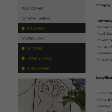
Szczegóły:
Wypoczynek
Zdrowie i piękno
•
Uniwersa
•
Zamek p
Aktualności
• Każda ka
Mystery Boxy
•
Chromow
• Konstruk
Sprzedaż
• Wykonan
Towar 2 jakość
• Pokrywa
Rozpakowany
Specyfikac
• Kolor: cz
• Materiał: 
• Wymiary 