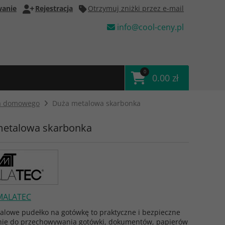
anie
Rejestracja
Otrzymuj zniżki przez e-mail
info@cool-ceny.pl
0
0.00 zł
wa domowego
Duża metalowa skarbonka
metalowa skarbonka
MALATEC
alowe pudełko na gotówkę to praktyczne i bezpieczne
nie do przechowywania gotówki, dokumentów, papierów