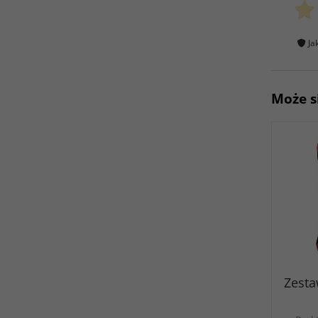
Ja
Może s
Zesta