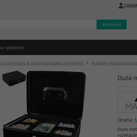
Logow
a i płatność
bra używane w gospodarstwie domowym
Artykuły gospodarst
Duża 
Ocena:
Duże met
rozwiąza