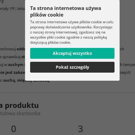
 g
Ta strona internetowa używa
riały: PP, żelazo
plików cookie
Ta strona internetowa używa plików cookie w celu
poprawy doświadczenia użytkownika. Korzystając
z naszej strony internetowej, zgadzasz się na
wszystkie pliki cookie zgodnie z naszą polityką
dotyczącą plików cookie.
rzechowuj
oddzielnie od kasy
i poza zasięgiem osób nieuprawnionych
Akceptuj wszystko
ie sprawdzaj
stan techniczny zamka i zawiasów
wuj w
suchym i chłodnym miejscu
, z dala od wilgoci i ekstremalnych temp
Pokaż szczegóły
nie jest zabawką
, przechowuj poza zasięgiem dzieci i zwierząt domowych
ko
suchą, miękką szmatką
a produktu
talowa skarbonka
0
3