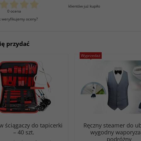
klientów już kupiło
0 ocena
k weryfikujemy oceny?
ię przydać
Wyprzedaż
w ściągaczy do tapicerki
Ręczny steamer do ub
– 40 szt.
wygodny waporyza
podróżny