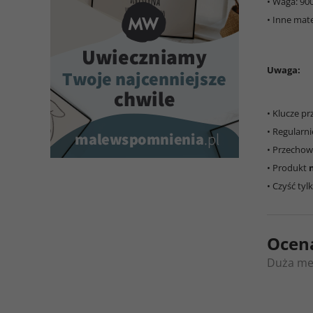
• Waga: 900
• Inne mate
Uwaga:
• Klucze p
• Regularn
• Przecho
• Produkt
• Czyść tyl
Ocen
Duża me