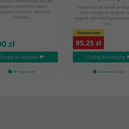
tyczny i uniwersalny zestaw
iągaczy umożliwia łatwe i
Parownica do ubrań w kilk
yzyjne usunięcie tapicerki,
nada Twojemu strojowi ś
klipsów…
wygląd. Jest idealnym pomo
na…
Świetna cena
95.25 zł
90 zł
Dodaj do koszyka
Dodaj do koszyka
W magazynie
Ostatnie 4 sztuki