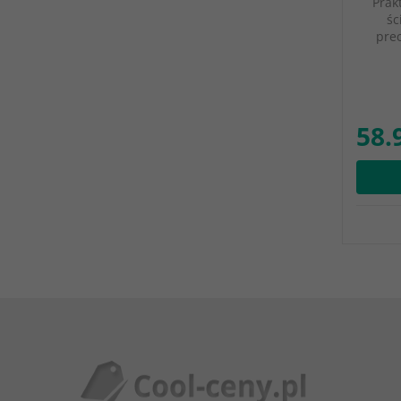
Prak
śc
prec
58.