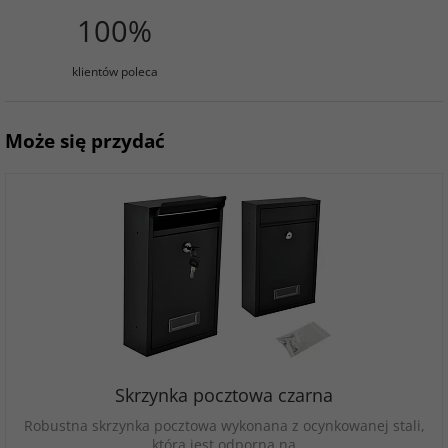
100%
klientów poleca
Może się przydać
Skrzynka pocztowa czarna
Robustna skrzynka pocztowa wykonana z ocynkowanej stali,
która jest odporna na