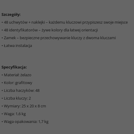
Szczegóły:
• 48 uchwytów + naklejki – każdemu kluczowi przypiszesz swoje miejsce
• 48 identyfikatorów – żywe kolory dla łatwej orientacji
• Zamek – bezpieczne przechowywanie kluczy z dwoma kluczami
• Łatwa instalacja
Specyfikacja:
• Materiał: żelazo
• Kolor: grafitowy
• Liczba haczyków: 48
• Liczba kluczy: 2
• Wymiary: 25 x 20 x 8 cm
• Waga: 1,6 kg
• Waga opakowania: 1,7 kg