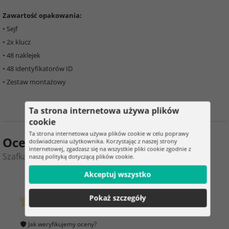
Zawartość opakowania:
• Sejf
• 2x klucz
• 48 naklejek
• 48 identyfikatorów ID
• Zestaw montażowy
Ta strona internetowa używa plików
cookie
Ta strona internetowa używa plików cookie w celu poprawy
Ocena produktu
doświadczenia użytkownika. Korzystając z naszej strony
internetowej, zgadzasz się na wszystkie pliki cookie zgodnie z
Szafka na klucze - organizer 48 haków
naszą polityką dotyczącą plików cookie.
Akceptuj wszystko
0
4
Pokaż szczegóły
klientów już kupiło
0 ocena
Jak weryfikujemy oceny?