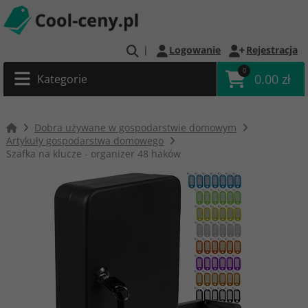
|
Logowanie
Rejestracja
0
0.00 zł
Kategorie
Dobra używane w gospodarstwie domowym
Artykuły gospodarstwa domowego
Szafka na klucze - organizer 48 haków