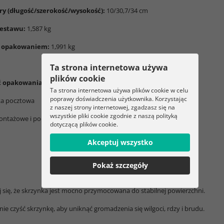
y (długość/szerokość/wysokość):
10/30,7/34 cm
estawu:
1,587 kg
 opakowaniem:
1,991 kg
Ta strona internetowa używa
plików cookie
ć opakowania:
Ta strona internetowa używa plików cookie w celu
poprawy doświadczenia użytkownika. Korzystając
ka pocztowa
z naszej strony internetowej, zgadzasz się na
wszystkie pliki cookie zgodnie z naszą polityką
ontażowe i podkładki
dotyczącą plików cookie.
Akceptuj wszystko
Pokaż szczegóły
 się, że skrzynka jest mocno przymocowana do stabilnej powierzchni.
nie czyść skrzynkę, aby uniknąć gromadzenia się wilgoci, rdzy i brudu.