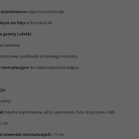
a ocynkowana
odporna na korozję
ęcie na listy
w formacie A4
 gazety i ulotki
w zestawie
ontażowe i podkładki do łatwego montażu
 wentylacyjne
do odparowywania wilgoci
ja:
zarny
ał:
blacha ocynkowana, akryl, aluminium, EVA, stop cynku, ABS
:
A4
w otworów montażowych:
17 cm