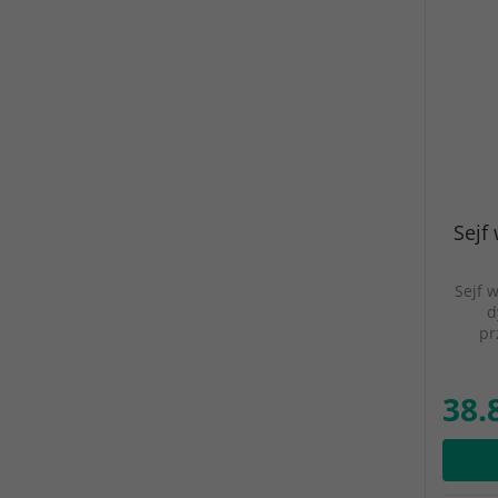
Sejf 
Sejf w
d
pr
38.