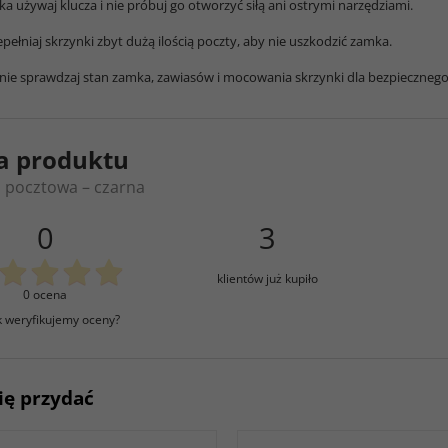
a używaj klucza i nie próbuj go otworzyć siłą ani ostrymi narzędziami.
epełniaj skrzynki zbyt dużą ilością poczty, aby nie uszkodzić zamka.
nie sprawdzaj stan zamka, zawiasów i mocowania skrzynki dla bezpieczneg
a produktu
 pocztowa – czarna
0
3
klientów już kupiło
0 ocena
k weryfikujemy oceny?
ię przydać