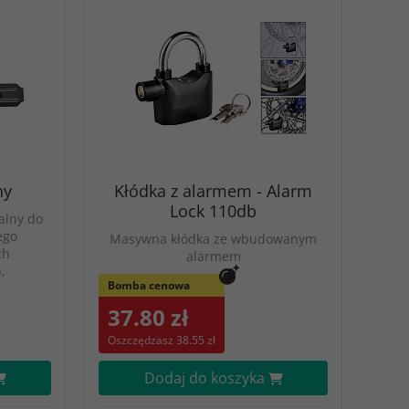
ny
Kłódka z alarmem - Alarm
Lock 110db
alny do
ego
Masywna kłódka ze wbudowanym
ch
alarmem
,
Bomba cenowa
37.80 zł
Oszczędzasz 38.55 zł
Dodaj do koszyka