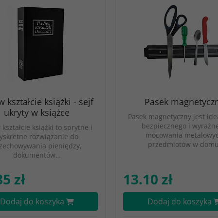
w kształcie książki - sejf
Pasek magnetycz
ukryty w książce
Pasek magnetyczny jest ide
bezpiecznego i wyraźn
 kształcie książki to sprytne i
mocowania metalowy
yskretne rozwiązanie do
przedmiotów w domu
zechowywania pieniędzy,
dokumentów…
85 zł
13.10 zł
Dodaj do koszyka
Dodaj do koszyka