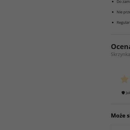
Do zamk
Nie prz
Regular
Ocen
Skrzynka
Ja
Może s