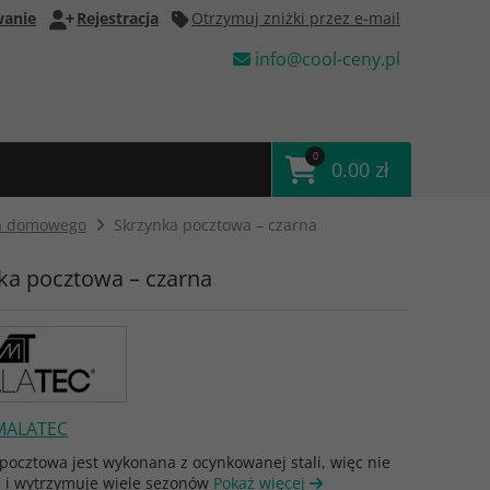
anie
Rejestracja
Otrzymuj zniżki przez e-mail
info@cool-ceny.pl
0
0.00 zł
wa domowego
Skrzynka pocztowa – czarna
ka pocztowa – czarna
MALATEC
pocztowa jest wykonana z ocynkowanej stali, więc nie
e i wytrzymuje wiele sezonów
Pokaż więcej