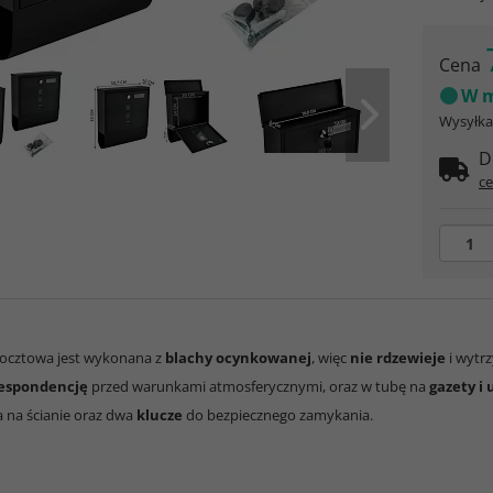
Cena
W m
Wysyłka 
D
ce
ocztowa jest wykonana z
blachy ocynkowanej
, więc
nie rdzewieje
i wytr
espondencję
przed warunkami atmosferycznymi, oraz w tubę na
gazety i 
na ścianie oraz dwa
klucze
do bezpiecznego zamykania.