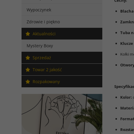
Cechy:
Wypoczynek
Blach
Zdrowie i piękno
Zamkni
Tuba na
Aktualności
Klucze
Mystery Boxy
Kołki m
Sprzedaż
Otwory
Towar 2 jakość
Rozpakowany
Specyfikac
Kolor:
c
Materi
Format
Rozsta