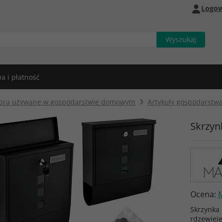
Logow
a i płatność
bra używane w gospodarstwie domowym
Artykuły gospodarst
Skrzyn
Ocena:
Skrzynka 
rdzewiej