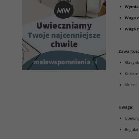
Wymiar
Waga z
Waga z
Zawartoś
Skrzyn
Kołki m
Klucze
Uwaga:
Upewnij
Regular