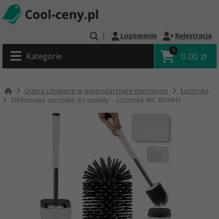
|
Logowanie
Rejestracja
0
0.00 zł
Kategorie
Dobra używane w gospodarstwie domowym
Łazienka
Silikonowa szczotka do toalety – szczotka WC RUHHY