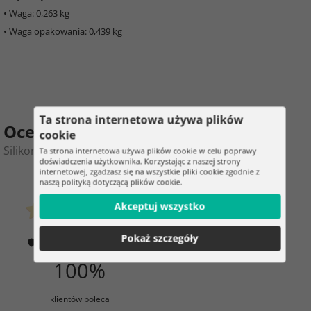
• Waga: 0,263 kg
• Waga opakowania: 0,439 kg
Ta strona internetowa używa plików
Ocena produktu
cookie
Silikonowa szczotka do toalety – szczotka WC RUHHY
Ta strona internetowa używa plików cookie w celu poprawy
doświadczenia użytkownika. Korzystając z naszej strony
internetowej, zgadzasz się na wszystkie pliki cookie zgodnie z
0
2
naszą polityką dotyczącą plików cookie.
Akceptuj wszystko
klientów już kupiło
0 ocena
Pokaż szczegóły
Jak weryfikujemy oceny?
100%
klientów poleca