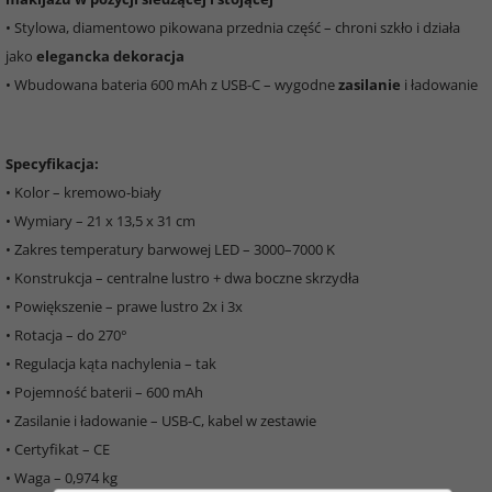
• Stylowa, diamentowo pikowana przednia część – chroni szkło i działa
jako
elegancka dekoracja
• Wbudowana bateria 600 mAh z USB-C – wygodne
zasilanie
i ładowanie
Specyfikacja:
• Kolor – kremowo-biały
• Wymiary – 21 x 13,5 x 31 cm
• Zakres temperatury barwowej LED – 3000–7000 K
• Konstrukcja – centralne lustro + dwa boczne skrzydła
• Powiększenie – prawe lustro 2x i 3x
• Rotacja – do 270°
• Regulacja kąta nachylenia – tak
• Pojemność baterii – 600 mAh
• Zasilanie i ładowanie – USB-C, kabel w zestawie
• Certyfikat – CE
• Waga – 0,974 kg