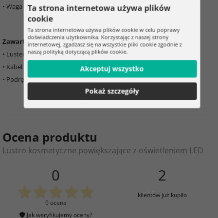
• Waga opakowania – 1,290 kg
Ta strona internetowa używa plików
cookie
Ta strona internetowa używa plików cookie w celu poprawy
doświadczenia użytkownika. Korzystając z naszej strony
Zawartość opakowania:
internetowej, zgadzasz się na wszystkie pliki cookie zgodnie z
naszą polityką dotyczącą plików cookie.
• Lusterko kosmetyczne LED, składane
• Kabel USB-C do
ładowania baterii
Akceptuj wszystko
• Podręcznik
użytkownika
Pokaż szczegóły
Ocena produktu
Lustro kosmetyczne powiększające z oświetleniem LED
0
2
klientów już kupiło
0 ocena
Jak weryfikujemy oceny?