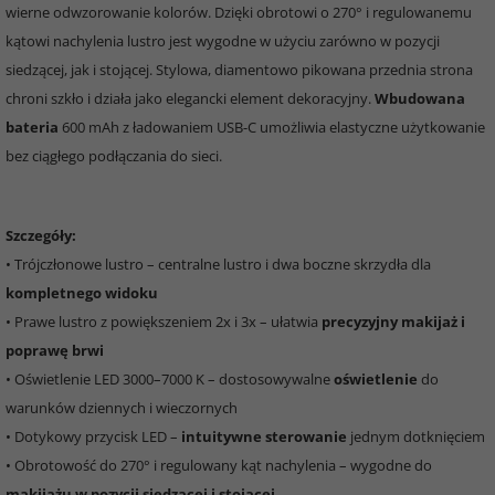
wierne odwzorowanie kolorów. Dzięki obrotowi o 270° i regulowanemu
kątowi nachylenia lustro jest wygodne w użyciu zarówno w pozycji
siedzącej, jak i stojącej. Stylowa, diamentowo pikowana przednia strona
chroni szkło i działa jako elegancki element dekoracyjny.
Wbudowana
bateria
600 mAh z ładowaniem USB-C umożliwia elastyczne użytkowanie
bez ciągłego podłączania do sieci.
Szczegóły:
• Trójczłonowe lustro – centralne lustro i dwa boczne skrzydła dla
kompletnego widoku
• Prawe lustro z powiększeniem 2x i 3x – ułatwia
precyzyjny makijaż i
poprawę brwi
• Oświetlenie LED 3000–7000 K – dostosowywalne
oświetlenie
do
warunków dziennych i wieczornych
• Dotykowy przycisk LED –
intuitywne sterowanie
jednym dotknięciem
• Obrotowość do 270° i regulowany kąt nachylenia – wygodne do
makijażu w pozycji siedzącej i stojącej