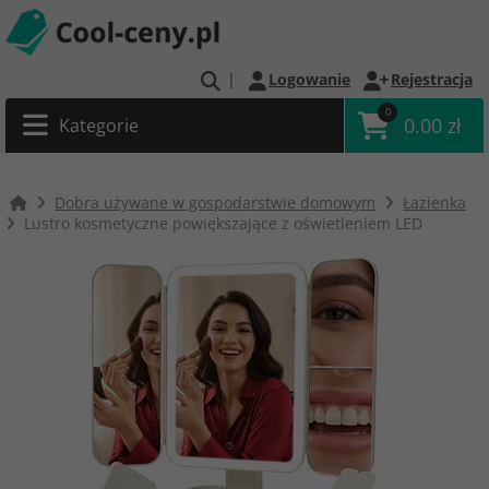
|
Logowanie
Rejestracja
0
0.00 zł
Kategorie
Dobra używane w gospodarstwie domowym
Łazienka
Lustro kosmetyczne powiększające z oświetleniem LED