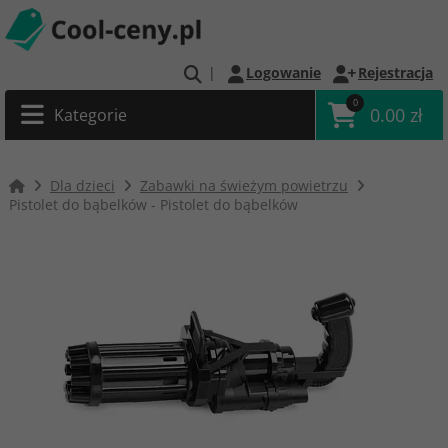
|
Logowanie
Rejestracja
0
0.00 zł
Kategorie
Dla dzieci
Zabawki na świeżym powietrzu
Pistolet do bąbelków - Pistolet do bąbelków