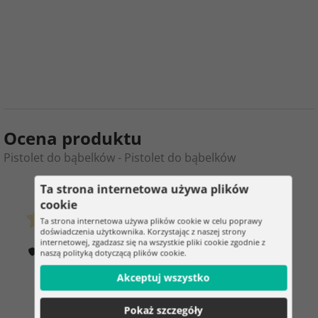
Ocena produktu
Pistolet do bąbelków - Pistolet do bąbelków
0
8
Ta strona internetowa używa plików
cookie
Ta strona internetowa używa plików cookie w celu poprawy
klientów już kupiło
doświadczenia użytkownika. Korzystając z naszej strony
0 ocena
internetowej, zgadzasz się na wszystkie pliki cookie zgodnie z
Jak weryfikujemy oceny?
naszą polityką dotyczącą plików cookie.
100%
Akceptuj wszystko
klientów poleca
Pokaż szczegóły