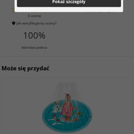
Pokaż szczegóły
klientów już kupiło
0 ocena
Jak weryfikujemy oceny?
100%
klientów poleca
Może się przydać