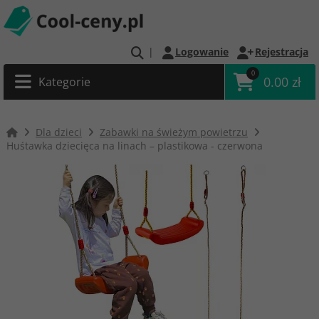
|
Logowanie
Rejestracja
0
0.00 zł
Kategorie
Dla dzieci
Zabawki na świeżym powietrzu
Huśtawka dziecięca na linach – plastikowa - czerwona