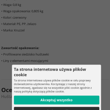
• Waga: 0,8 kg
• Waga opakowania: 0,805 kg
• Kolor: czerwony
• Materiał: PE, PP, żelazo
• Marka: Kruzzel
Zawartość opakowania:
• Profilowane siedzisko huśtawki
• Liny z elementami mocującymi
Ta strona internetowa używa plików
cookie
Ta strona internetowa używa plików cookie w celu poprawy
doświadczenia użytkownika. Korzystając z naszej strony
Ocena produktu
internetowej, zgadzasz się na wszystkie pliki cookie zgodnie z
naszą polityką dotyczącą plików cookie.
Huśtawka dziecięca na linach – plastikowa - czerwona
Akceptuj wszystko
0
3