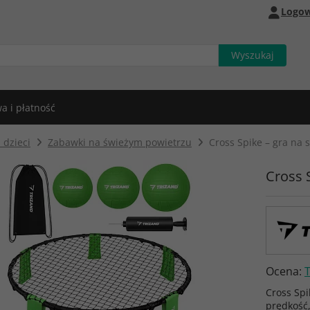
Logow
a i płatność
 dzieci
Zabawki na świeżym powietrzu
Cross Spike – gra na
Cross 
Ocena:
Cross Spi
prędkość