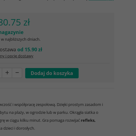
80.75 zł
agazynie
w najbliższych dniach.
ostawa
od 15.90 zł
ny i opcje dostawy
wczość i współpracę zespołową. Dzięki prostym zasadom i
tu na plaży, w ogrodzie lub w parku. Okrągła siatka o
 grę w ciągu kilku minut. Gra pomaga rozwijać
refleks,
 dzieci i dorosłych.