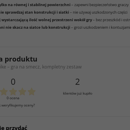
ylko na równej i stabilnej powierzchni
– zapewni bezpieczeństwo graczy
e sprawdzaj stan konstrukcji i siatki
– nie używaj uszkodzonych części
 wystarczającą ilość wolnej przestrzeni wokół gry
– bez przeszkód i ost
ani nie skacz na siatce lub konstrukcji
– grozi uszkodzeniem i kontuzjam
a produktu
ike – gra na smecz, kompletny zestaw
0
2
klientów już kupiło
0 ocena
k weryfikujemy oceny?
ię przydać