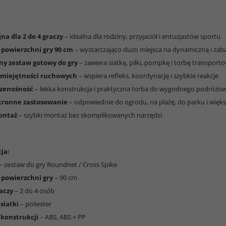
na dla 2 do 4 graczy
– idealna dla rodziny, przyjaciół i entuzjastów sportu
 powierzchni gry 90 cm
– wystarczająco dużo miejsca na dynamiczną i zab
y zestaw gotowy do gry
– zawiera siatkę, piłki, pompkę i torbę transport
umiejętności ruchowych
– wspiera refleks, koordynację i szybkie reakcje
rzenośność
– lekka konstrukcja i praktyczna torba do wygodnego podróżo
tronne zastosowanie
– odpowiednie do ogrodu, na plażę, do parku i wię
ontaż
– szybki montaż bez skomplikowanych narzędzi
ja:
– zestaw do gry Roundnet / Cross Spike
 powierzchni gry
– 90 cm
raczy
– 2 do 4 osób
siatki
– poliester
 konstrukcji
– ABS, ABS + PP