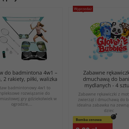
Wyprzedaż
w do badmintona 4w1 –
Zabawne rękawiczk
, 2 rakiety, piłki, walizka
dmuchawą do ban
mydlanych - 4 sztu
taw badmintonowy 4w1 to
mpleksowe rozwiązanie do
Zabawne rękawiczki z mo
miastowej gry gdziekolwiek w
zwierząt i dmuchawą do b
ogrodzie,…
idealna zabawka na zewnąt
dziec
Bomba cenowa