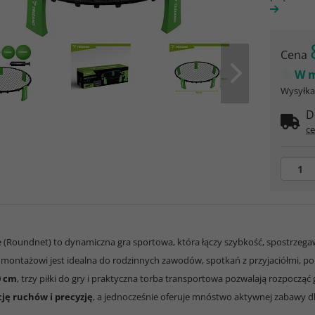
Cena
W m
Wysyłka 
D
ce
e (Roundnet) to dynamiczna gra sportowa, która łączy szybkość, spostrzega
montażowi jest idealna do rodzinnych zawodów, spotkań z przyjaciółmi, poby
0 cm
, trzy piłki do gry i praktyczna torba transportowa pozwalają rozpocząć
ję ruchów i precyzję
, a jednocześnie oferuje mnóstwo aktywnej zabawy dla