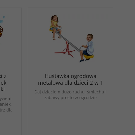
i z
Huśtawka ogrodowa
iek
metalowa dla dzieci 2 w 1
ki
Daj dzieciom dużo ruchu, śmiechu i
zabawy prosto w ogrodzie
tywem
aniek,
rz dla