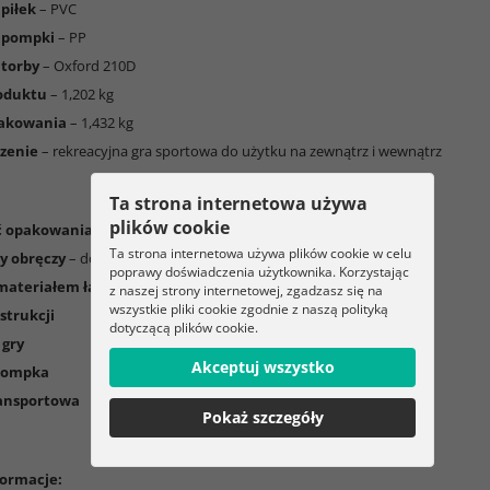
 piłek
– PVC
 pompki
– PP
 torby
– Oxford 210D
oduktu
– 1,202 kg
akowania
– 1,432 kg
zenie
– rekreacyjna gra sportowa do użytku na zewnątrz i wewnątrz
Ta strona internetowa używa
plików cookie
ć opakowania:
Ta strona internetowa używa plików cookie w celu
y obręczy
– do złożenia powierzchni gry
poprawy doświadczenia użytkownika. Korzystając
 materiałem łączącym
z naszej strony internetowej, zgadzasz się na
wszystkie pliki cookie zgodnie z naszą polityką
strukcji
dotyczącą plików cookie.
 gry
Akceptuj wszystko
pompka
ransportowa
Pokaż szczegóły
ormacje: