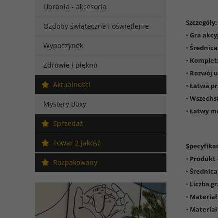
Ubrania - akcesoria
Szczegóły:
Ozdoby świąteczne i oświetlenie
•
Gra akcyj
Wypoczynek
•
Średnica
•
Kompletn
Zdrowie i piękno
•
Rozwój 
Aktualności
•
Łatwa p
•
Wszechs
Mystery Boxy
•
Łatwy m
Sprzedaż
Towar 2 jakość
Specyfikac
•
Produkt
Rozpakowany
•
Średnica
•
Liczba g
•
Materiał 
•
Materiał