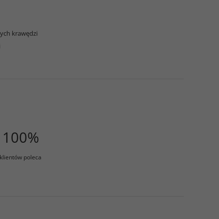
rych krawędzi
i
100%
klientów poleca