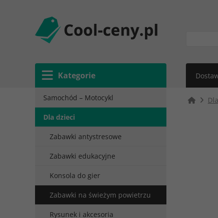
Kategorie
Dostaw
Samochód – Motocykl
Dla
Dla dzieci
Zabawki antystresowe
Zabawki edukacyjne
Konsola do gier
Zabawki na świeżym powietrzu
Rysunek i akcesoria