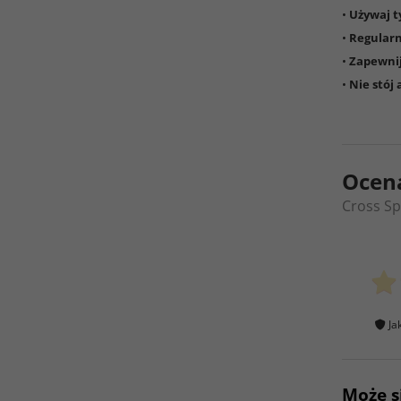
•
Używaj t
•
Regularni
•
Zapewnij
•
Nie stój 
Ocen
Cross Sp
Ja
Może s