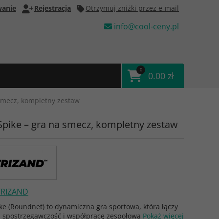
anie
Rejestracja
Otrzymuj zniżki przez e-mail
info@cool-ceny.pl
0
0.00 zł
 smecz, kompletny zestaw
Spike – gra na smecz, kompletny zestaw
TRIZAND
ke (Roundnet) to dynamiczna gra sportowa, która łączy
, spostrzegawczość i współpracę zespołową
Pokaż więcej