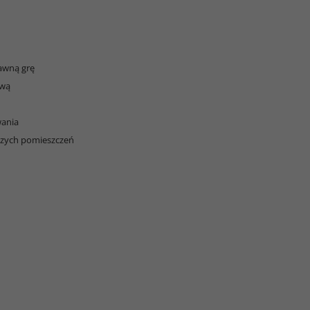
awną grę
ową
wania
kszych pomieszczeń