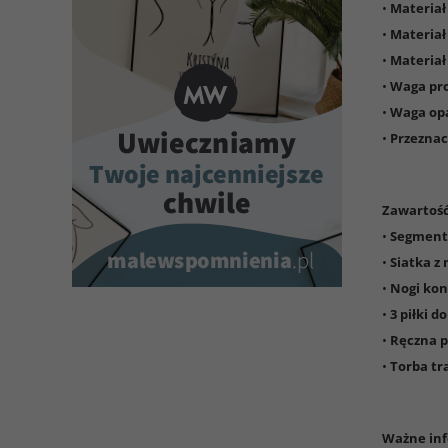
•
Materiał
•
Materiał
•
Materiał
•
Waga pr
•
Waga op
•
Przeznac
Zawartoś
•
Segment
•
Siatka z
•
Nogi kon
•
3 piłki do
•
Ręczna 
•
Torba t
Ważne inf