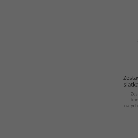
Zesta
siatka
Zes
ko
natych