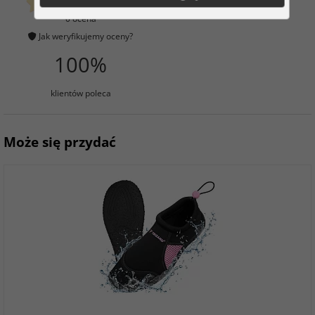
klientów już kupiło
0 ocena
Jak weryfikujemy oceny?
100%
klientów poleca
Może się przydać