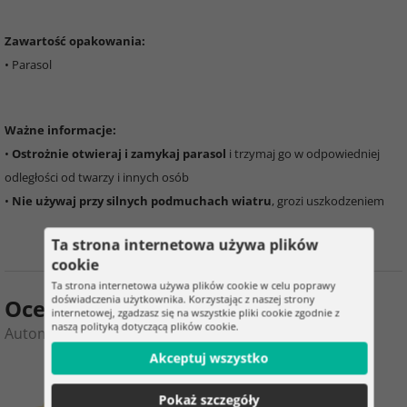
Zawartość opakowania:
• Parasol
Ważne informacje:
•
Ostrożnie otwieraj i zamykaj parasol
i trzymaj go w odpowiedniej
odległości od twarzy i innych osób
•
Nie używaj przy silnych podmuchach wiatru
, grozi uszkodzeniem
Ta strona internetowa używa plików
cookie
Ta strona internetowa używa plików cookie w celu poprawy
doświadczenia użytkownika. Korzystając z naszej strony
Ocena produktu
internetowej, zgadzasz się na wszystkie pliki cookie zgodnie z
naszą polityką dotyczącą plików cookie.
Automatyczny przezroczysty parasol - średnica 93 cm
Akceptuj wszystko
0
2
Pokaż szczegóły