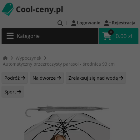
|
Logowanie
Rejestracja
0
0.00 zł
Kategorie
Wypoczynek
Automatyczny przezroczysty parasol - średnica 93 cm
Podróż
Na dworze
Zrelaksuj się nad wodą
Sport