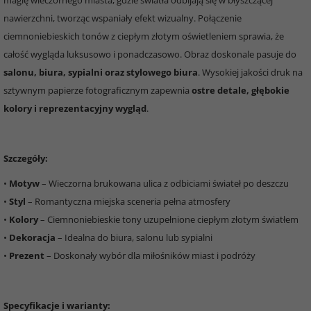
magię wieczornego miasta, gdzie światła odbijają się w błyszczącej
nawierzchni, tworząc wspaniały efekt wizualny. Połączenie
ciemnoniebieskich tonów z ciepłym złotym oświetleniem sprawia, że
całość wygląda luksusowo i ponadczasowo. Obraz doskonale pasuje do
salonu, biura, sypialni oraz stylowego biura
. Wysokiej jakości druk na
sztywnym papierze fotograficznym zapewnia
ostre detale, głębokie
kolory i reprezentacyjny wygląd
.
Szczegóły:
•
Motyw
– Wieczorna brukowana ulica z odbiciami świateł po deszczu
•
Styl
– Romantyczna miejska sceneria pełna atmosfery
•
Kolory
– Ciemnoniebieskie tony uzupełnione ciepłym złotym światłem
•
Dekoracja
– Idealna do biura, salonu lub sypialni
•
Prezent
– Doskonały wybór dla miłośników miast i podróży
Specyfikacje i warianty: