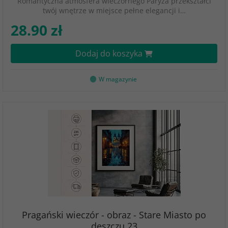
Romantyczna atmosfera wieczornego Paryża przekształci
twój wnętrze w miejsce pełne elegancji i…
28.90 zł
Dodaj do koszyka
W magazynie
Pragański wieczór - obraz - Stare Miasto po
deszczu 23