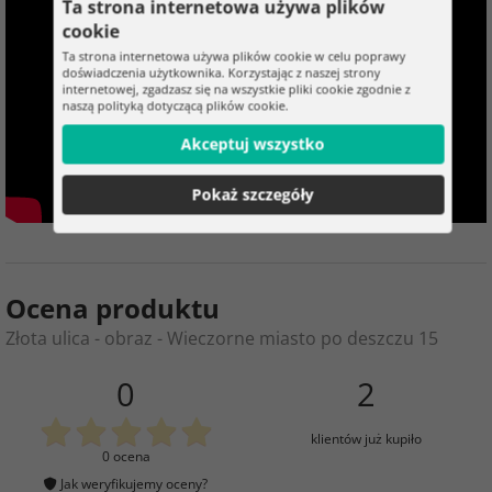
Ta strona internetowa używa plików
cookie
Ta strona internetowa używa plików cookie w celu poprawy
doświadczenia użytkownika. Korzystając z naszej strony
internetowej, zgadzasz się na wszystkie pliki cookie zgodnie z
naszą polityką dotyczącą plików cookie.
Akceptuj wszystko
Pokaż szczegóły
Ocena produktu
Złota ulica - obraz - Wieczorne miasto po deszczu 15
0
2
klientów już kupiło
0 ocena
Jak weryfikujemy oceny?