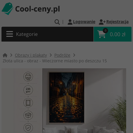
|
Logowanie
Rejestracja
0
0.00 zł
Kategorie
Obrazy i plakaty
Podróże
Złota ulica - obraz - Wieczorne miasto po deszczu 15