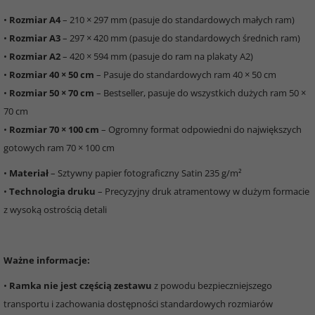
•
Rozmiar A4
– 210 × 297 mm (pasuje do standardowych małych ram)
•
Rozmiar A3
– 297 × 420 mm (pasuje do standardowych średnich ram)
•
Rozmiar A2
– 420 × 594 mm (pasuje do ram na plakaty A2)
•
Rozmiar 40 × 50 cm
– Pasuje do standardowych ram 40 × 50 cm
•
Rozmiar 50 × 70 cm
– Bestseller, pasuje do wszystkich dużych ram 50 ×
70 cm
•
Rozmiar 70 × 100 cm
– Ogromny format odpowiedni do największych
gotowych ram 70 × 100 cm
•
Materiał
– Sztywny papier fotograficzny Satin 235 g/m²
•
Technologia druku
– Precyzyjny druk atramentowy w dużym formacie
z wysoką ostrością detali
Ważne informacje:
•
Ramka nie jest częścią zestawu
z powodu bezpieczniejszego
transportu i zachowania dostępności standardowych rozmiarów