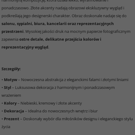
harmonijną kompozycję, która działa lekko, wyrafinowanie i
ponadczasowo. Złote akcenty nadają obrazowi ekskluzywny wygląd i
podkreślają jego designerski charakter. Obraz doskonale nadaje się do
salonu, sypialni, biura, kancelarii oraz reprezentacyjnych
przestrzeni
. Wysokiej jakości druk na mocnym papierze fotograficznym
zapewnia
ostre detale, delikatne przejścia kolorów i
reprezentacyjny wygląd
.
Szczegóły:
•
Motyw
– Nowoczesna abstrakcja z eleganckimi falami i złotymi liniami
•
Styl
– Luksusowa dekoracja z harmonijnym i ponadczasowym
wrażeniem
•
Kolory
– Niebieski, kremowy i złote akcenty
•
Dekoracja
– Idealna do nowoczesnych wnętrz i biur
•
Prezent
– Doskonały wybór dla miłośników designu i eleganckiego stylu
życia