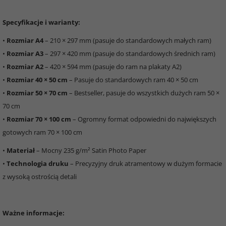
Specyfikacje i warianty:
•
Rozmiar A4
– 210 × 297 mm (pasuje do standardowych małych ram)
•
Rozmiar A3
– 297 × 420 mm (pasuje do standardowych średnich ram)
•
Rozmiar A2
– 420 × 594 mm (pasuje do ram na plakaty A2)
•
Rozmiar 40 × 50 cm
– Pasuje do standardowych ram 40 × 50 cm
•
Rozmiar 50 × 70 cm
– Bestseller, pasuje do wszystkich dużych ram 50 ×
70 cm
•
Rozmiar 70 × 100 cm
– Ogromny format odpowiedni do największych
gotowych ram 70 × 100 cm
•
Materiał
– Mocny 235 g/m² Satin Photo Paper
•
Technologia druku
– Precyzyjny druk atramentowy w dużym formacie
z wysoką ostrością detali
Ważne informacje: