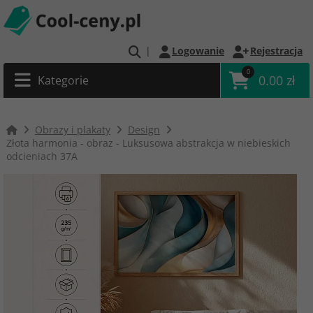
|
Logowanie
Rejestracja
0
0.00 zł
Kategorie
Obrazy i plakaty
Design
Złota harmonia - obraz - Luksusowa abstrakcja w niebieskich
odcieniach 37A