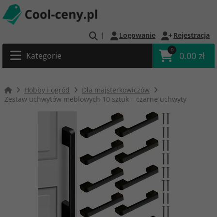
|
Logowanie
Rejestracja
0
0.00 zł
Kategorie
Hobby i ogród
Dla majsterkowiczów
Zestaw uchwytów meblowych 10 sztuk – czarne uchwyty