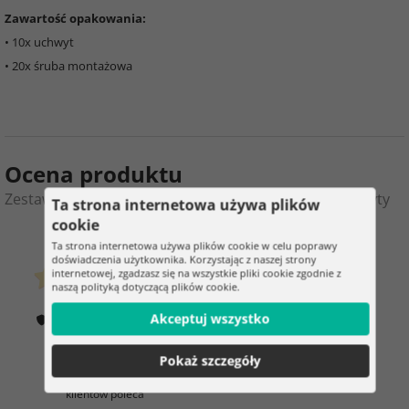
Zawartość opakowania:
• 10x uchwyt
• 20x śruba montażowa
Ocena produktu
Zestaw uchwytów meblowych 10 sztuk – czarne uchwyty
Ta strona internetowa używa plików
cookie
0
5
Ta strona internetowa używa plików cookie w celu poprawy
doświadczenia użytkownika. Korzystając z naszej strony
internetowej, zgadzasz się na wszystkie pliki cookie zgodnie z
klientów już kupiło
naszą polityką dotyczącą plików cookie.
0 ocena
Akceptuj wszystko
Jak weryfikujemy oceny?
100%
Pokaż szczegóły
klientów poleca