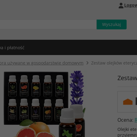
Logow
a i płatność
bra używane w gospodarstwie domowym
Zestaw olejków eteryc
Zestaw
Ocena:
Olejki e
przyjemny