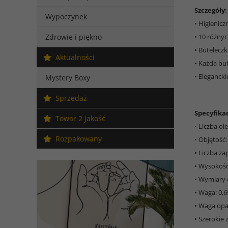
Szczegóły:
Wypoczynek
• Higienic
Zdrowie i piękno
• 10 różny
• Butelecz
Aktualności
• Każda bu
• Eleganck
Mystery Boxy
Sprzedaż
Specyfikac
Towar 2 jakość
• Liczba ol
Rozpakowany
• Objętość:
• Liczba z
• Wysokość
• Wymiary 
• Waga: 0,6
• Waga opa
• Szerokie