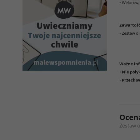
• Welurow
Zawartoś
• Zestaw o
Ważne inf
•
Nie poły
•
Przechow
Ocen
Zestaw o