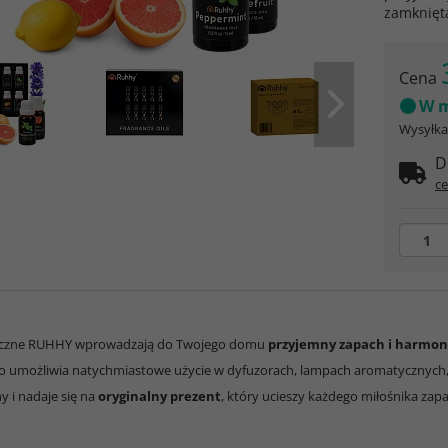
zamknię
Cena
W m
Wysyłka 
D
ce
ryczne RUHHY wprowadzają do Twojego domu
przyjemny zapach i harmon
co umożliwia natychmiastowe użycie w dyfuzorach, lampach aromatycznych,
 i nadaje się na
oryginalny prezent
, który ucieszy każdego miłośnika zap