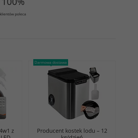
100%
klientów poleca
Darmowa dostawa
4w1 z
Producent kostek lodu – 12
 LED
kg/dzień