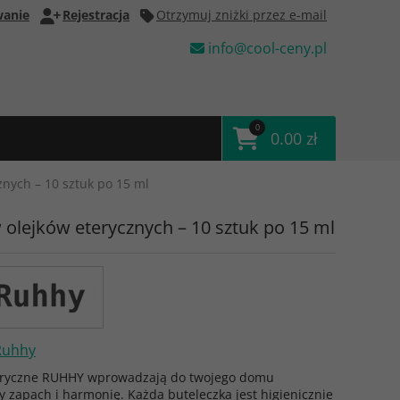
anie
Rejestracja
Otrzymuj zniżki przez e-mail
info@cool-ceny.pl
0
0.00 zł
znych – 10 sztuk po 15 ml
 olejków eterycznych – 10 sztuk po 15 ml
Ruhhy
teryczne RUHHY wprowadzają do twojego domu
 zapach i harmonię. Każda buteleczka jest higienicznie