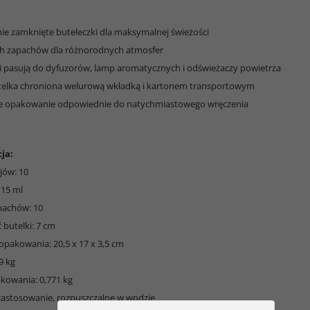
znie zamknięte buteleczki dla maksymalnej świeżości
ch zapachów dla różnorodnych atmosfer
ki pasują do dyfuzorów, lamp aromatycznych i odświeżaczy powietrza
telka chroniona welurową wkładką i kartonem transportowym
ie opakowanie odpowiednie do natychmiastowego wręczenia
ja:
ejów: 10
 15 ml
apachów: 10
 butelki: 7 cm
opakowania: 20,5 x 17 x 3,5 cm
9 kg
kowania: 0,771 kg
 zastosowanie, rozpuszczalne w wodzie