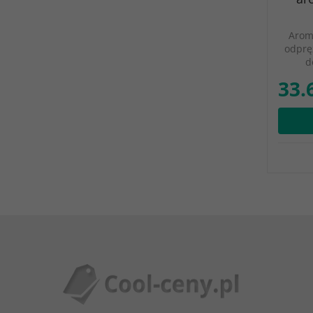
Arom
odprę
d
33.