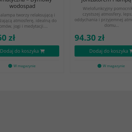
wodospad
Wielofunkcyjny pomocnik
czystszej atmosfery, lep
alampa tworzy relaksującą i
oddychania i przyjemnej atm
żającą atmosferę, idealną do
domu…
omów, jogi i medytacji.…
60 zł
94.30 zł
Dodaj do koszyka
Dodaj do koszyka
W magazynie
W magazynie