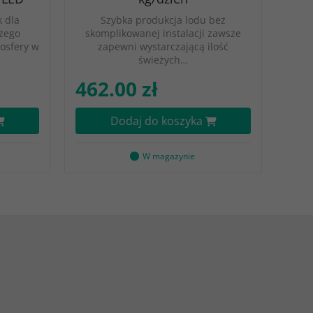
 dla
Szybka produkcja lodu bez
szego
skomplikowanej instalacji zawsze
osfery w
zapewni wystarczającą ilość
świeżych…
462.00 zł
Dodaj do koszyka
W magazynie