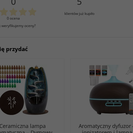
0
5
klientów już kupiło
0 ocena
k weryfikujemy oceny?
ię przydać
Ceramiczna lampa
Aromatyczny dyfuzor 
omatyczna – Dymowy
jonizatorem i lampą