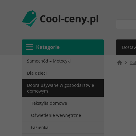
Kategorie
Dostaw
Samochód – Motocykl
Do
Dla dzieci
Dobra używane w gospodarstwie
domowym
Tekstylia domowe
Oświetlenie wewnętrzne
Łazienka