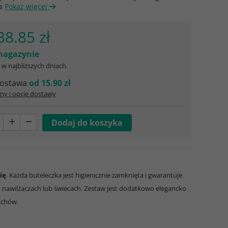
ta
Pokaż więcej
38.85 zł
agazynie
w najbliższych dniach.
ostawa
od 15.90 zł
ny i opcje dostawy
ię
. Każda buteleczka jest higienicznie zamknięta i gwarantuje
 nawilżaczach lub świecach. Zestaw jest dodatkowo elegancko
achów.