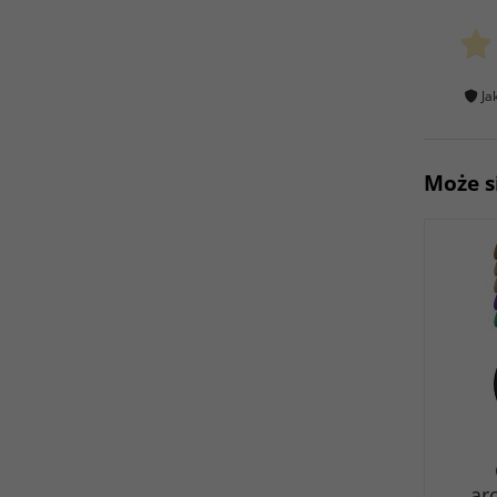
Ja
Może s
ar