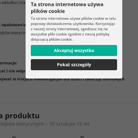
a wkładka i markowe opakowanie
Ta strona internetowa używa
plików cookie
Ta strona internetowa używa plików cookie w celu
poprawy doświadczenia użytkownika. Korzystając
ć opakowania:
z naszej strony internetowej, zgadzasz się na
lejków eterycznych – 10 sztuk po 15 ml
wszystkie pliki cookie zgodnie z naszą polityką
dotyczącą plików cookie.
Akceptuj wszystko
ormacje:
Pokaż szczegóły
kać i nie wdychać olejów w skoncentrowanej formie
ywać w miejscu niedostępnym dla dzieci i zwierząt domowych
a produktu
lejków eterycznych – 10 sztuk po 15 ml