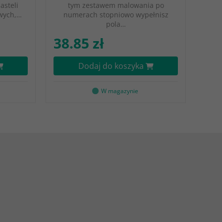
asteli
tym zestawem malowania po
owych,…
numerach stopniowo wypełnisz
pola…
38.85 zł
Dodaj do koszyka
W magazynie