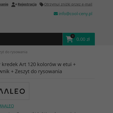
anie
Rejestracja
Otrzymuj zniżki przez e-mail
info@cool-ceny.pl
0
0.00 zł
zyt do rysowania
 kredek Art 120 kolorów w etui +
wnik + Zeszyt do rysowania
MAALEO