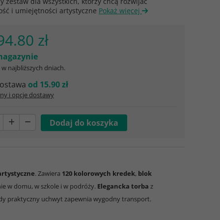
 zestaw dla wszystkich, którzy chcą rozwijać
ść i umiejętności artystyczne
Pokaż więcej
94.80 zł
agazynie
w najbliższych dniach.
ostawa
od 15.90 zł
ny i opcje dostawy
artystyczne
. Zawiera
120 kolorowych kredek
,
blok
nie w domu, w szkole i w podróży.
Elegancka torba
z
gdy praktyczny uchwyt zapewnia wygodny transport.