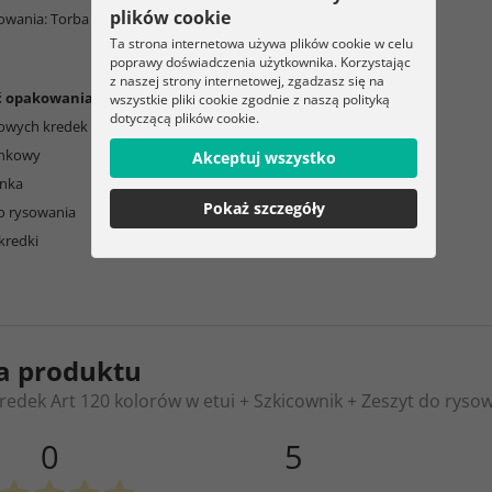
plików cookie
owania: Torba na zamek z przegródkami
Ta strona internetowa używa plików cookie w celu
poprawy doświadczenia użytkownika. Korzystając
z naszej strony internetowej, zgadzasz się na
ć opakowania:
wszystkie pliki cookie zgodnie z naszą polityką
dotyczącą plików cookie.
rowych kredek
unkowy
Akceptuj wszystko
anka
Pokaż szczegóły
do rysowania
kredki
a produktu
redek Art 120 kolorów w etui + Szkicownik + Zeszyt do ryso
0
5