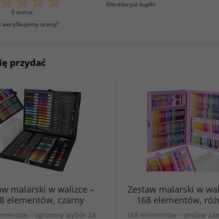
klientów już kupiło
0 ocena
k weryfikujemy oceny?
ię przydać
aw malarski w walizce –
Zestaw malarski w wal
8 elementów, czarny
168 elementów, ró
lementów – ogromny wybór 24
168 elementów – zestaw zaw