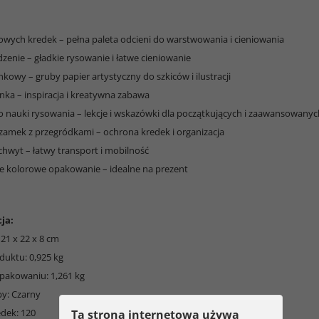
rowych kredek – pełna paleta odcieni do warstwowania i cieniowania
dzenie – gładkie rysowanie i łatwe cieniowanie
nkowy – gruby papier artystyczny do szkiców i ilustracji
nka – inspiracja i kreatywna zabawa
do nauki rysowania – lekcje i wskazówki dla początkujących i zaawansowanyc
 zamek z przegródkami – ochrona kredek i organizacja
chwyt – łatwy transport i mobilność
ne kolorowe opakowanie – idealne na prezent
ja:
21 x 22 x 8 cm
duktu: 0,925 kg
pakowaniu: 1,261 kg
by: Czarny
edek: 120
Ta strona internetowa używa