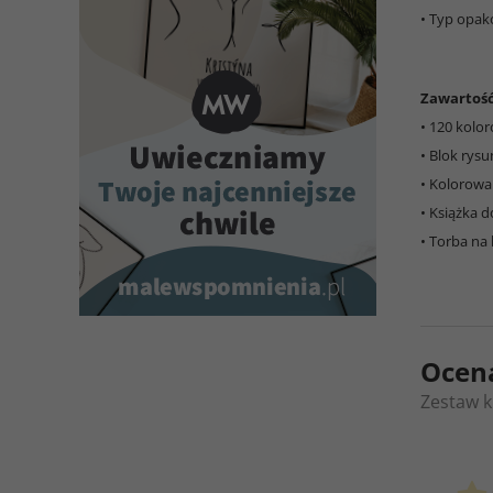
• Typ opak
Zawartoś
• 120 kolo
• Blok rys
• Kolorow
• Książka 
• Torba na 
Ocen
Zestaw k