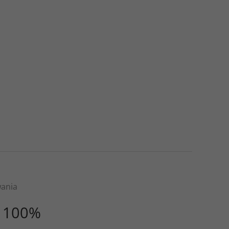
wania
100%