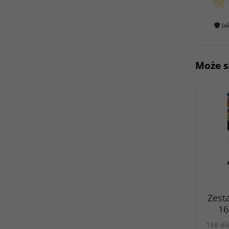
Ja
Może s
Zest
16
168 e