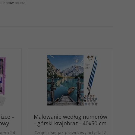
klientów poleca
izce –
Malowanie według numerów
żowy
- górski krajobraz - 40x50 cm
iera 24
Czujesz się jak prawdziwy artysta! Z