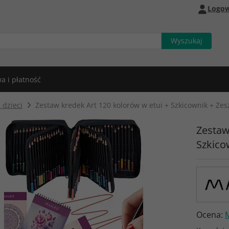
Logow
a i płatność
 dzieci
Zestaw kredek Art 120 kolorów w etui + Szkicownik + Zes
Zestaw
Szkico
Ocena: