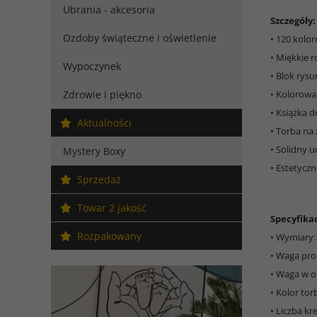
Ubrania - akcesoria
Szczegóły:
Ozdoby świąteczne i oświetlenie
• 120 kolo
• Miękkie r
Wypoczynek
• Blok rysu
Zdrowie i piękno
• Kolorowa
• Książka 
Aktualności
• Torba na
• Solidny u
Mystery Boxy
• Estetycz
Sprzedaż
Towar 2 jakość
Specyfikac
Rozpakowany
• Wymiary: 
• Waga pro
• Waga w o
• Kolor tor
• Liczba kr