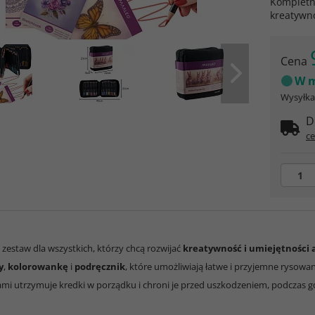
Kompletny
kreatywno
Cena
W m
Wysyłka 
D
ce
zestaw dla wszystkich, którzy chcą rozwijać
kreatywność i umiejętności 
y
,
kolorowankę
i
podręcznik
, które umożliwiają łatwe i przyjemne rysowa
mi utrzymuje kredki w porządku i chroni je przed uszkodzeniem, podczas 