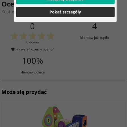
Ocena produktu
Zestaw kreatywny – zestaw 3D kwiatów
Pokaż szczegóły
0
4
klientów już kupiło
0 ocena
Jak weryfikujemy oceny?
100%
klientów poleca
Może się przydać