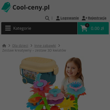
|
Logowanie
Rejestracja
0
0.00 zł
Kategorie
Dla dzieci
Inne zabawki
Zestaw kreatywny – zestaw 3D kwiatów