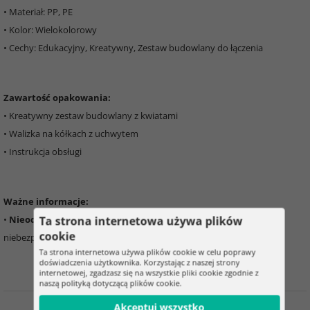
• Materiał: PP, PE
• Kolor: Wielokolorowy
• Cechy: Edukacyjny, Kreatywny, Zestaw budowlany do łączenia
Zawartość opakowania:
• Kreatywny zestaw budowlany z kwiatami
• Walizka na kółkach z uchwytem
• Instrukcja obsługi
Ważne informacje:
•
Nieodpowiednie dla dzieci poniżej 3 roku życia
– małe części,
Ta strona internetowa używa plików
cookie
niebezpieczeństwo uduszenia
Ta strona internetowa używa plików cookie w celu poprawy
doświadczenia użytkownika. Korzystając z naszej strony
internetowej, zgadzasz się na wszystkie pliki cookie zgodnie z
naszą polityką dotyczącą plików cookie.
Akceptuj wszystko