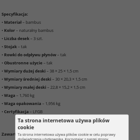
Specyfikacja:
•
Materiał
– bambus
•
Kolor
– naturalny bambus
•
Liczba desek
– 3 szt.
•
Stojak
– tak
•
Rowki do odpływu płynów
– tak
•
Obustronne użycie
– tak
•
Wymiary dużej deski
– 38 × 25 × 1,5 cm
•
Wymiary średniej deski
– 30 × 20,3 × 1,5 cm
•
Wymiary małej deski
– 22,8 × 15,2 × 1,5 cm
•
Waga
– 1,760 kg
•
Waga opakowania
– 1,956 kg
•
Certyfikacja
– LFGB
Ta strona internetowa używa plików
cookie
Zawartość opakowania:
Ta strona internetowa używa plików cookie w celu poprawy
doświadczenia użytkownika. Korzystając z naszej strony