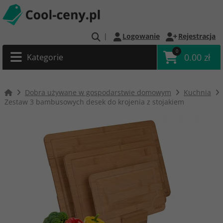
|
Logowanie
Rejestracja
0
0.00 zł
Kategorie
Dobra używane w gospodarstwie domowym
Kuchnia
Zestaw 3 bambusowych desek do krojenia z stojakiem