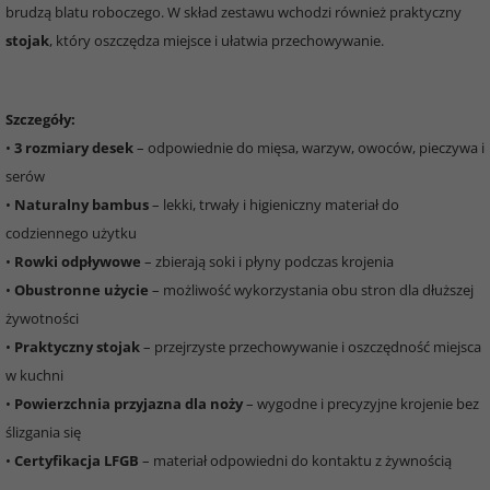
brudzą blatu roboczego. W skład zestawu wchodzi również praktyczny
stojak
, który oszczędza miejsce i ułatwia przechowywanie.
Szczegóły:
•
3 rozmiary desek
– odpowiednie do mięsa, warzyw, owoców, pieczywa i
serów
•
Naturalny bambus
– lekki, trwały i higieniczny materiał do
codziennego użytku
•
Rowki odpływowe
– zbierają soki i płyny podczas krojenia
•
Obustronne użycie
– możliwość wykorzystania obu stron dla dłuższej
żywotności
•
Praktyczny stojak
– przejrzyste przechowywanie i oszczędność miejsca
w kuchni
•
Powierzchnia przyjazna dla noży
– wygodne i precyzyjne krojenie bez
ślizgania się
•
Certyfikacja LFGB
– materiał odpowiedni do kontaktu z żywnością