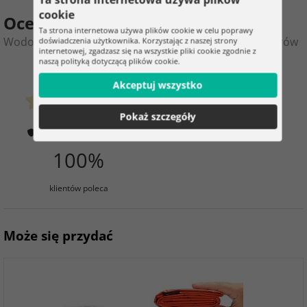
cookie
Ocena produktu
Ta strona internetowa używa plików cookie w celu poprawy
Wodoodporny plecak survivalowy - Turystyczny 28 Litrów
doświadczenia użytkownika. Korzystając z naszej strony
internetowej, zgadzasz się na wszystkie pliki cookie zgodnie z
naszą polityką dotyczącą plików cookie.
0
3
Akceptuj wszystko
klientów już kupiło
0 ocena
Pokaż szczegóły
Jak weryfikujemy oceny?
100%
klientów poleca
Może się przydać