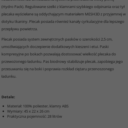
(Hydro Pack). Regulowane szelki z klamrami szybkiego odpinania oraz tył
plecaka wyściełane są oddychającym materiałem MESH3D z przyjemnej w
dotyku tkaniny. Plecak posiada również kanały cyrkulacyjne dla lepszego
przepływu powietrza.
Plecak posiada system zewnętrznych pasków o szerokości 2,5 cm,
umożliwiających doczepienie dodatkowych kieszeni i etui. Paski
kompresyjne po bokach pozwalają dostosować wielkość plecaka do
przewożonego ładunku. Pas biodrowy stabilizuje plecak, zapobiega jego
przesuwaniu się na boki i poprawia rozkład ciężaru przenoszonego
ładunku.
Detale:
Materiał: 100% poliester, klamry ABS
Wymiary: 45 x 22 x 26 cm
Praktyczna pojemność: 28 litrów