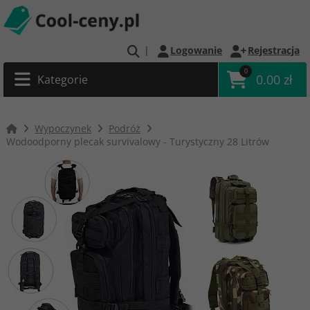
|
Logowanie
Rejestracja
0
0.00 zł
Kategorie
Wypoczynek
Podróż
Wodoodporny plecak survivalowy - Turystyczny 28 Litrów