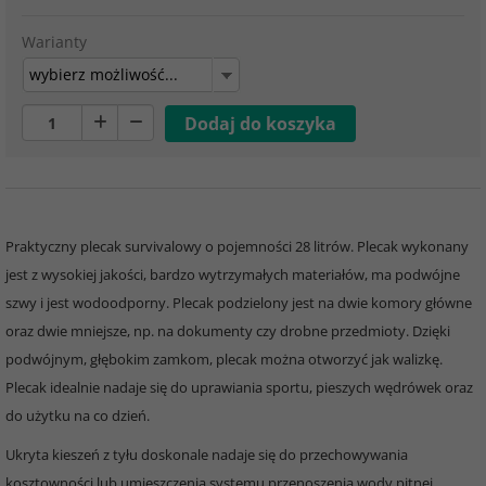
Warianty
wybierz możliwość...
Praktyczny plecak survivalowy o pojemności 28 litrów. Plecak wykonany
jest z wysokiej jakości, bardzo wytrzymałych materiałów, ma podwójne
szwy i jest wodoodporny. Plecak podzielony jest na dwie komory główne
oraz dwie mniejsze, np. na dokumenty czy drobne przedmioty. Dzięki
podwójnym, głębokim zamkom, plecak można otworzyć jak walizkę.
Plecak idealnie nadaje się do uprawiania sportu, pieszych wędrówek oraz
do użytku na co dzień.
Ukryta kieszeń z tyłu doskonale nadaje się do przechowywania
kosztowności lub umieszczenia systemu przenoszenia wody pitnej