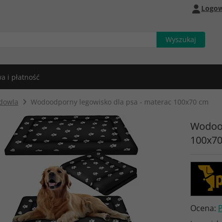
Logow
a i płatność
dowla
Wodoodporny legowisko dla psa - materac 100x70 cm
Wodood
100x7
Ocena: