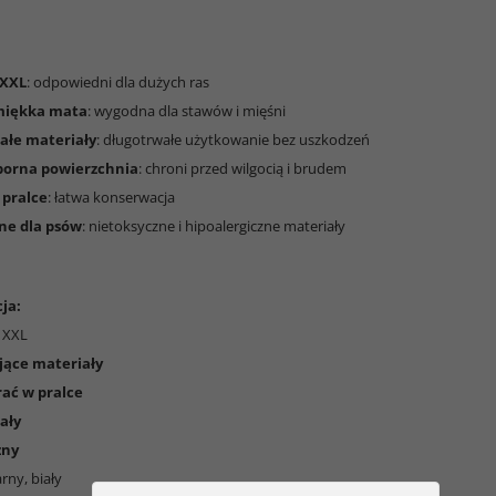
 XXL
: odpowiedni dla dużych ras
miękka mata
: wygodna dla stawów i mięśni
łe materiały
: długotrwałe użytkowanie bez uszkodzeń
orna powierzchnia
: chroni przed wilgocią i brudem
 pralce
: łatwa konserwacja
ne dla psów
: nietoksyczne i hipoalergiczne materiały
ja:
: XXL
ące materiały
ać w pralce
ały
zny
arny, biały