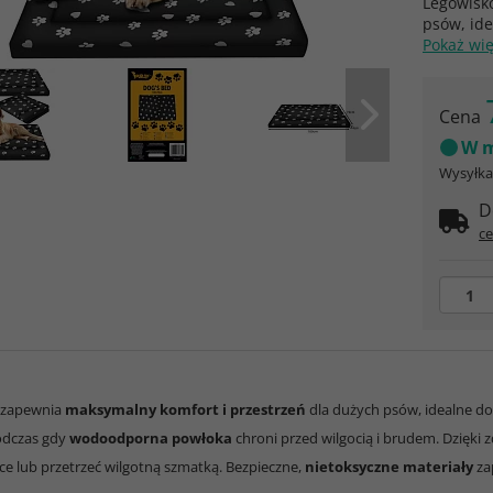
Legowisk
psów, ide
Pokaż wi
Cena
W m
Wysyłka 
D
ce
 zapewnia
maksymalny komfort i przestrzeń
dla dużych psów, idealne do
odczas gdy
wodoodporna powłoka
chroni przed wilgocią i brudem. Dzięki
lce lub przetrzeć wilgotną szmatką. Bezpieczne,
nietoksyczne materiały
za