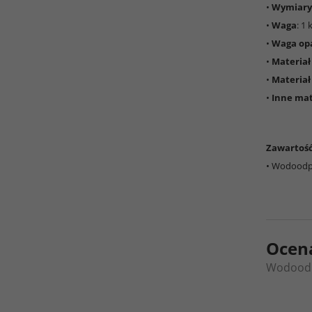
•
Wymiary
•
Waga
: 1 
•
Waga op
•
Materiał
•
Materiał
•
Inne mat
Zawartość
• Wodoodpo
Ocen
Wodoodp