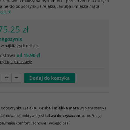
o zapewnia maksymalny komfort i przestrzeń dla dużych
alne do odpoczynku i relaksu. Gruba i miękka mata
ęcej
75.25 zł
agazynie
w najbliższych dniach.
ostawa
od 15.90 zł
ny i opcje dostawy
 odpoczynku i relaksu.
Gruba i miękka mata
wspiera stawy i
 zdejmowanej pokrywie jest
łatwa do czyszczenia
, można ją
pewniają komfort i zdrowie Twojego psa.