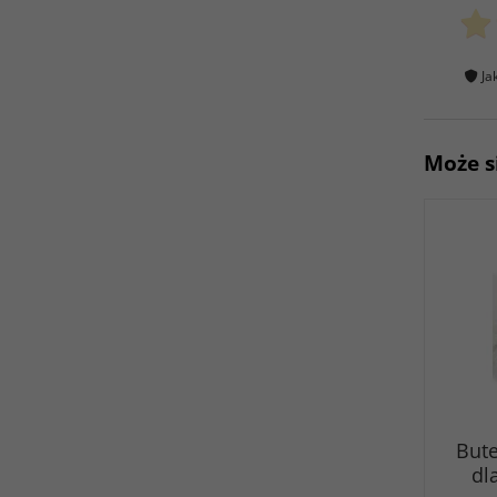
Ja
Może s
But
dl