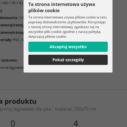
: 100 × 70 × 4 cm
Ta strona internetowa używa
plików cookie
kg
Ta strona internetowa używa plików cookie w celu
akowania
: 1,025 kg
poprawy doświadczenia użytkownika. Korzystając
 zewnętrznej powierzchni
: poliester
z naszej strony internetowej, zgadzasz się na
wszystkie pliki cookie zgodnie z naszą polityką
 zewnętrznego dna
: tkanina oxfordzka
dotyczącą plików cookie.
eriały
: PVC, nylon, stop cynku, bawełna
Akceptuj wszystko
Pokaż szczegóły
 zestawu:
rne legowisko dla psa - mata 100x70 cm
a produktu
orny legowisko dla psa - materac 100x70 cm
0
4