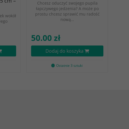
45 cm –
Chcesz oduczyć swojego pupila
łapczywego jedzenia? A może po
prostu chcesz sprawić mu radość
ek wokół
nową…
łego
50.00 zł
Dodaj do koszyka
Ostatnie 3 sztuki