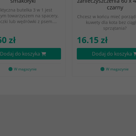
smakołyki
zanieczyszczenia 60 x 
czarny
ktyczna butelka 3 w 1 jest
nym towarzyszem na spacery,
Chcesz w końcu mieć porząd
czki lub wędrówki z psem.…
kuwety dla kota bez ciąg
sprzątania?
60 zł
16.15 zł
Dodaj do koszyka
Dodaj do koszyka
W magazynie
W magazynie