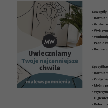
Szczegóły:
•
Rozmiar
•
Gruba i 
•
Wytrzyma
•
Wodoodp
•
Pranie w
•
Bezpiecz
Specyfikac
•
Rozmiar
•
Oddychaj
•
Można pr
•
Wytrzym
•
Higienic
•
Kolor
: cz