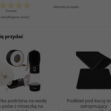
klientów już kupiło
0 ocena
k weryfikujemy oceny?
ię przydać
elka podróżna na wodę
Podkład pod kocią to
a psów z miseczką na
zatrzymujący