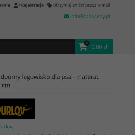
anie
Rejestracja
Otrzymuj zniżki przez e-mail
info@cool-ceny.pl
0
0.00 zł
porny legowisko dla psa - materac
0 cm
Purlov