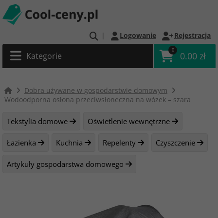
|
Logowanie
Rejestracja
0
0.00 zł
Kategorie
Dobra używane w gospodarstwie domowym
Wodoodporna osłona przeciwsłoneczna na wózek – szara
Tekstylia domowe
Oświetlenie wewnętrzne
Łazienka
Kuchnia
Repelenty
Czyszczenie
Artykuły gospodarstwa domowego