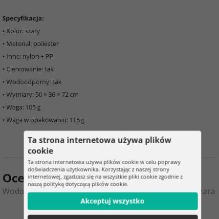
Specyfikacja:
• Kolor: szary
• Materiał: poliester
• Inne: nylon + PP
• Cieniowanie: tak
• Wodoodporny: tak
• Wymiary: 50 × 36 × 72 cm
• Waga: 105 g
• Waga w opakowaniu: 115 g
Ta strona internetowa używa plików
cookie
Ta strona internetowa używa plików cookie w celu poprawy
doświadczenia użytkownika. Korzystając z naszej strony
Ocena produktu
internetowej, zgadzasz się na wszystkie pliki cookie zgodnie z
naszą polityką dotyczącą plików cookie.
Wodoodporna osłona przeciwsłoneczna na wózek – szara
Akceptuj wszystko
0
3