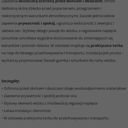
Zapewnia
skuteczną ochronę przed słońcem i deszczem
, chroni
delikatną skórę dziecka przed poparzeniem, przegrzaniem i
niekorzystnymi warunkami atmosferycznymi. Daszek jednocześnie
zapewnia
prywatność i spokój
, ogranicza widoczność z zewnątrz i
ułatwia sen. Stylowy design pasuje do wózka, a regulowane napięcie
sznurków umożliwia wygodne dostosowanie do zmieniających się
warunków i potrzeb dziecka. W zestawie znajduje się
praktyczna torba
na rzep do łatwego przechowywania i transportu. Instalacja jest prosta –
wystarczy przymocować daszek gumką i sznurkami do ramy wózka.
Szczegóły:
• Ochrona przed słońcem i deszczem dzięki wodoodpornemu materiałowi
• Zapewnia prywatność i spokój podczas snu
• Stylowy element wózka z możliwością regulacji napięcia
• Łatwa instalacja i demontaż
• W zestawie praktyczna torba do przechowywania i transportu