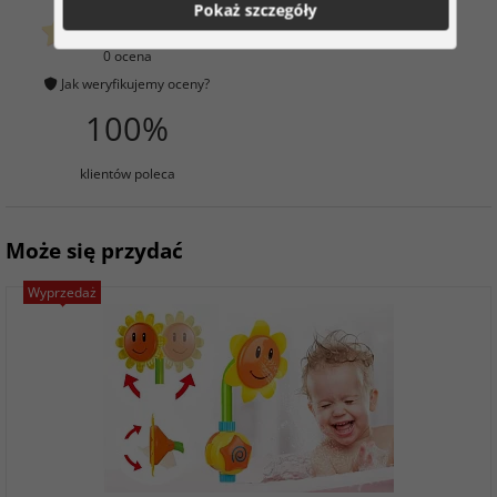
Pokaż szczegóły
klientów już kupiło
0 ocena
Jak weryfikujemy oceny?
100%
klientów poleca
Może się przydać
Wyprzedaż