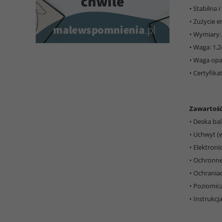
• Stabilna
• Zużycie e
• Wymiary:
• Waga: 1,2
• Waga opa
• Certyfikat
Zawartoś
• Deska b
• Uchwyt (
• Elektroni
• Ochronne
• Ochrania
• Poziomic
• Instrukcj