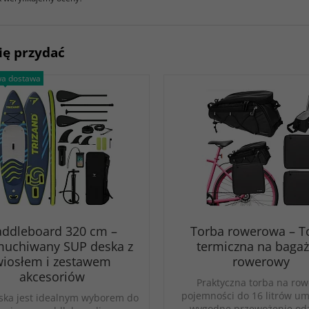
ię przydać
a dostawa
addleboard 320 cm –
Torba rowerowa – T
uchiwany SUP deska z
termiczna na bagaż
iosłem i zestawem
rowerowy
akcesoriów
Praktyczna torba na row
pojemności do 16 litrów um
ska jest idealnym wyborem do
wygodne przewożenie odz