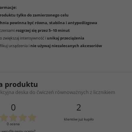
ormacje:
roduktu tylko do zamierzonego celu
hnia powinna być równa, stabilna i antypoślizgowa
iczeniami
rozgrzej się przez 5–10 minut
o zwiększaj intensywność i
unikaj przeciążenia
fikuj urządzenia i
nie używaj niezalecanych akcesoriów
a produktu
kcyjna deska do ćwiczeń równoważnych z licznikiem
0
2
klientów już kupiło
0 ocena
k weryfikujemy oceny?