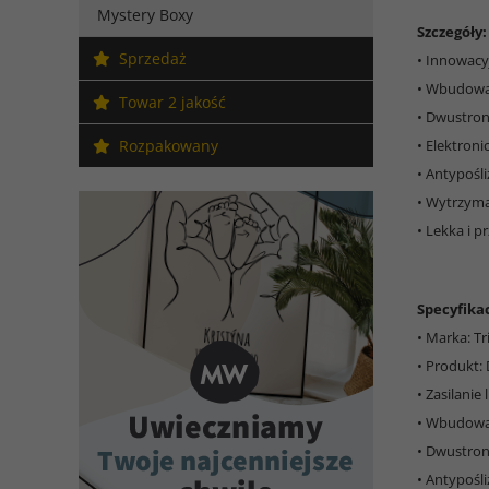
Mystery Boxy
Szczegóły:
Sprzedaż
• Innowacy
• Wbudowan
Towar 2 jakość
• Dwustron
Rozpakowany
• Elektroni
• Antypośl
• Wytrzyma
• Lekka i 
Specyfikac
• Marka: Tr
• Produkt:
• Zasilanie
• Wbudowa
• Dwustron
• Antypośl