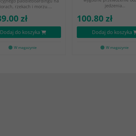
acyjnego paddleboardingu na
jedzenia…
ziorach, rzekach i morzu.…
39.00 zł
100.80 zł
Dodaj do koszyka
Dodaj do koszyka
W magazynie
W magazynie