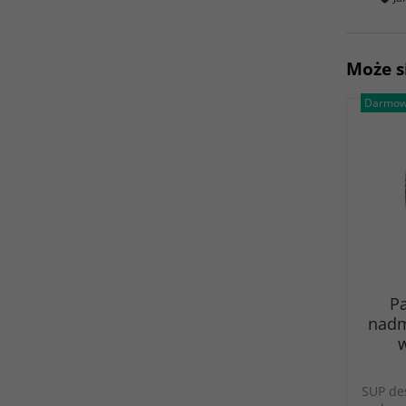
Może s
Darmow
P
nadm
w
SUP de