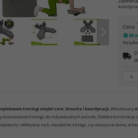
Zapewnia
koordyna
Cena
W m
Wysyłka 
D
ce
mpleksowe treningi mięśni core, brzucha i koordynacji
. Wbudowany
e
ą dostosowanie treningu do indywidualnych potrzeb. Stabilna konstrukcja 
zpieczny i efektywny ruch, niezależnie od tego, czy ćwiczysz w domu, w biur