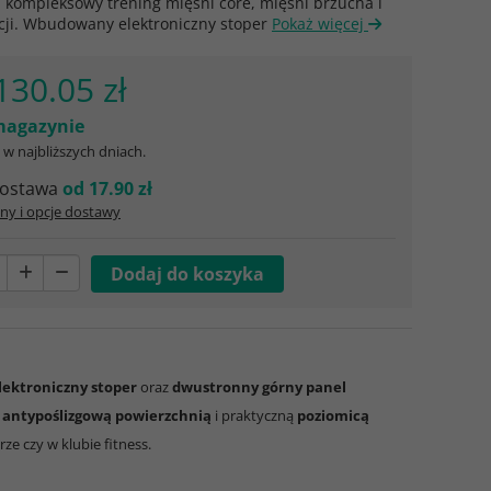
 kompleksowy trening mięśni core, mięśni brzucha i
cji. Wbudowany elektroniczny stoper
Pokaż więcej
130.05 zł
agazynie
w najbliższych dniach.
ostawa
od 17.90 zł
ny i opcje dostawy
lektroniczny stoper
oraz
dwustronny górny panel
z
antypoślizgową powierzchnią
i praktyczną
poziomicą
ze czy w klubie fitness.