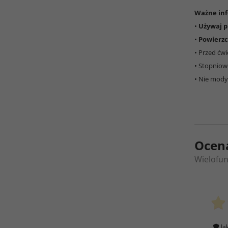
Ważne inf
•
Używaj p
•
Powierzc
• Przed ćw
• Stopniow
• Nie mody
Ocen
Wielofun
Ja