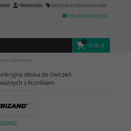
anie
Rejestracja
Otrzymuj zniżki przez e-mail
info@cool-ceny.pl
0
0.00 zł
ych z licznikiem
unkcyjna deska do ćwiczeń
ażnych z licznikiem
TRIZAND