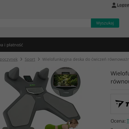
Logow
a i płatność
poczynek
Sport
Wielofunkcyjna deska do ćwiczeń równoważn
Wielof
równow
Ocena: