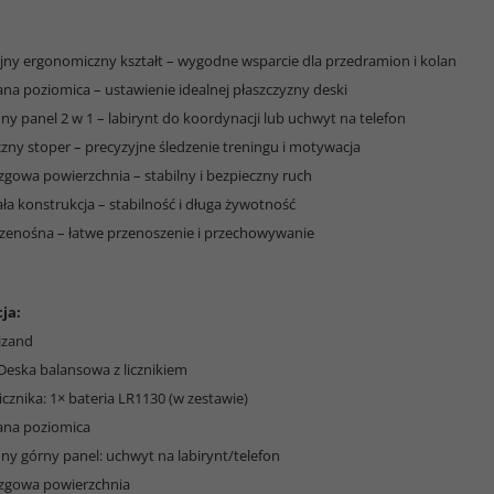
jny ergonomiczny kształt – wygodne wsparcie dla przedramion i kolan
a poziomica – ustawienie idealnej płaszczyzny deski
ny panel 2 w 1 – labirynt do koordynacji lub uchwyt na telefon
czny stoper – precyzyjne śledzenie treningu i motywacja
izgowa powierzchnia – stabilny i bezpieczny ruch
ła konstrukcja – stabilność i długa żywotność
przenośna – łatwe przenoszenie i przechowywanie
ja:
izand
 Deska balansowa z licznikiem
 licznika: 1× bateria LR1130 (w zestawie)
na poziomica
ny górny panel: uchwyt na labirynt/telefon
izgowa powierzchnia