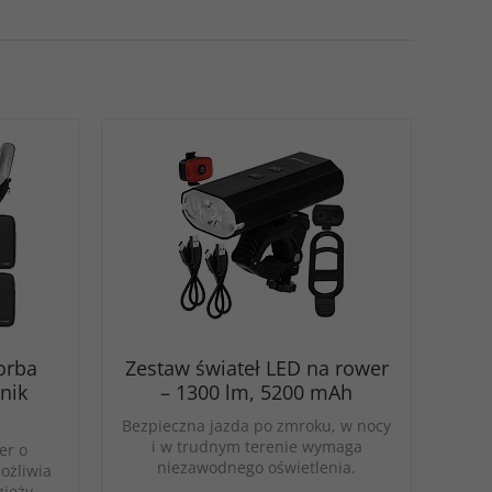
orba
Zestaw świateł LED na rower
nik
– 1300 lm, 5200 mAh
Bezpieczna jazda po zmroku, w nocy
i w trudnym terenie wymaga
er o
niezawodnego oświetlenia.
ożliwia
ieży,