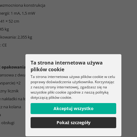
 i wzmocniona konstrukcja
nergii: 1 mA, 1,5 mW
 41 × 52 cm
45 kg
kowania: 2,355 kg
: CE
Ta strona internetowa używa
ć opakowania:
plików cookie
alansowa z dwustronnym panelem
Ta strona internetowa używa plików cookie w celu
poprawy doświadczenia użytkownika. Korzystając
wsparcie) ×2
z naszej strony internetowej, zgadzasz się na
czny licznik
wszystkie pliki cookie zgodnie z naszą polityką
dotyczącą plików cookie.
 nakładki na łokcie
cz na kolana
Akceptuj wszystko
a
Pokaż szczegóły
a obsługi