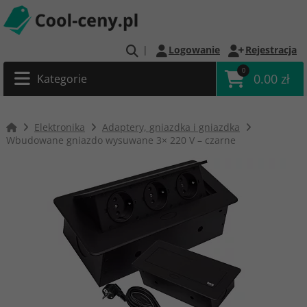
|
Logowanie
Rejestracja
0
0.00 zł
Kategorie
Elektronika
Adaptery, gniazdka i gniazdka
Wbudowane gniazdo wysuwane 3× 220 V – czarne