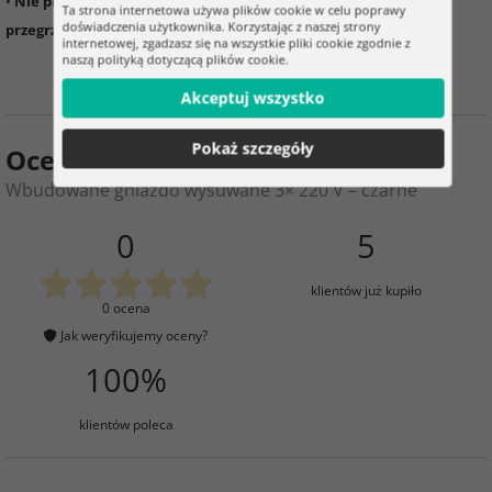
•
Nie przekraczaj maksymalnego obciążenia 3300 W, grozi to
Ta strona internetowa używa plików cookie w celu poprawy
doświadczenia użytkownika. Korzystając z naszej strony
przegrzaniem urządzenia.
internetowej, zgadzasz się na wszystkie pliki cookie zgodnie z
naszą polityką dotyczącą plików cookie.
Akceptuj wszystko
Pokaż szczegóły
Ocena produktu
Wbudowane gniazdo wysuwane 3× 220 V – czarne
0
5
klientów już kupiło
0 ocena
Jak weryfikujemy oceny?
100%
klientów poleca