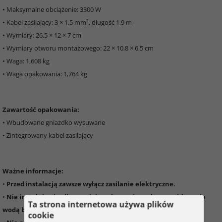
• Maksymalne obciążenie: 3300 W
• Kabel zasilający: 3 × 1,5 mm², długość 1,9 m
• Wymiary: 26,5 × 12 × 7 cm
• Wymiary otworu montażowego: 22 × 10,8 × 6,5 cm
• Waga: 1,608 kg
• Waga opakowania: 1,764 kg
Zawartość opakowania:
• Wbudowane gniazdko wysuwane
• Zintegrowany kabel zasilający
Ważne informacje:
•
Przed instalacją zawsze wyłącz zasilanie elektryczne.
•
Nie instaluj gniazdka w miejscach narażonych na zachlapanie
Ta strona internetowa używa plików
wodą bez odpowiedniej ochrony.
cookie