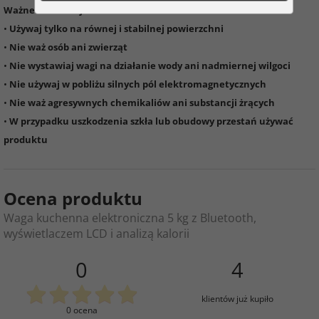
Ważne informacje:
•
Używaj tylko na równej i stabilnej powierzchni
•
Nie waż osób ani zwierząt
•
Nie wystawiaj wagi na działanie wody ani nadmiernej wilgoci
•
Nie używaj w pobliżu silnych pól elektromagnetycznych
•
Nie waż agresywnych chemikaliów ani substancji żrących
•
W przypadku uszkodzenia szkła lub obudowy przestań używać
produktu
Ocena produktu
Waga kuchenna elektroniczna 5 kg z Bluetooth,
wyświetlaczem LCD i analizą kalorii
0
4
klientów już kupiło
0 ocena