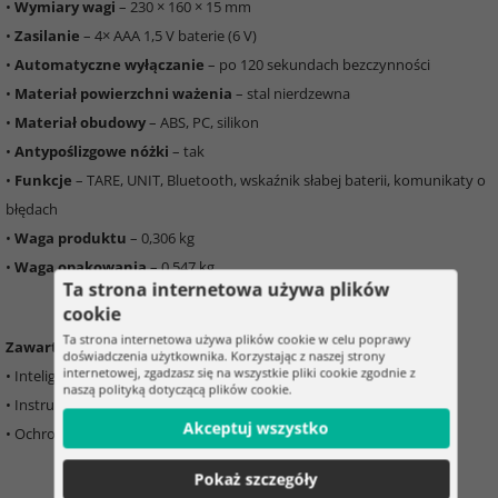
•
Wymiary wagi
– 230 × 160 × 15 mm
•
Zasilanie
– 4× AAA 1,5 V baterie (6 V)
•
Automatyczne wyłączanie
– po 120 sekundach bezczynności
•
Materiał powierzchni ważenia
– stal nierdzewna
•
Materiał obudowy
– ABS, PC, silikon
•
Antypoślizgowe nóżki
– tak
•
Funkcje
– TARE, UNIT, Bluetooth, wskaźnik słabej baterii, komunikaty o
błędach
•
Waga produktu
– 0,306 kg
•
Waga opakowania
– 0,547 kg
Ta strona internetowa używa plików
cookie
Ta strona internetowa używa plików cookie w celu poprawy
Zawartość opakowania:
doświadczenia użytkownika. Korzystając z naszej strony
internetowej, zgadzasz się na wszystkie pliki cookie zgodnie z
• Inteligentna waga kuchenna Ruhhy
naszą polityką dotyczącą plików cookie.
• Instrukcja obsługi
Akceptuj wszystko
• Ochrona transportowa
Pokaż szczegóły