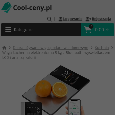
|
Logowanie
Rejestracja
0
0.00 zł
Kategorie
Dobra używane w gospodarstwie domowym
Kuchnia
Waga kuchenna elektroniczna 5 kg z Bluetooth, wyświetlaczem
LCD i analizą kalorii