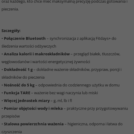
oraz każdego, kto chce mieć maksymalną precyzję podczas gotowania i
pieczenia.
Szczegóły:
•
Połączenie Bluetooth
– synchronizacja z aplikacją Fitdays+ do
śledzenia wartości odżywczych
•
Analiza kalorii i makroskładników
– przegląd białek, tłuszczów,
węglowodanów i wartości energetycznej żywności
•
Dokładność 1 g
– dokładne ważenie składników, przypraw, porcji i
składników do pieczenia
•
Nośność do 5 kg
– odpowiednia do codziennego użytku w domu
•
Funkcja TARE
– ważenie bez wagi naczynia lub miski
•
Więcej jednostek miary
– g, ml, lb i fl
•
Pomiar objętości wody i mleka
– praktyczne przy przygotowywaniu
przepisów
•
Stalowa powierzchnia ważenia
– higieniczna, odporna i łatwa do
czyszczenia