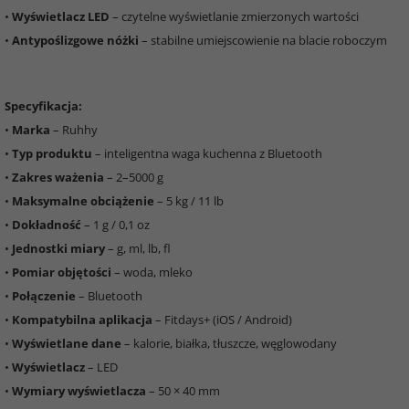
•
Wyświetlacz LED
– czytelne wyświetlanie zmierzonych wartości
•
Antypoślizgowe nóżki
– stabilne umiejscowienie na blacie roboczym
Specyfikacja:
•
Marka
– Ruhhy
•
Typ produktu
– inteligentna waga kuchenna z Bluetooth
•
Zakres ważenia
– 2–5000 g
•
Maksymalne obciążenie
– 5 kg / 11 lb
•
Dokładność
– 1 g / 0,1 oz
•
Jednostki miary
– g, ml, lb, fl
•
Pomiar objętości
– woda, mleko
•
Połączenie
– Bluetooth
•
Kompatybilna aplikacja
– Fitdays+ (iOS / Android)
•
Wyświetlane dane
– kalorie, białka, tłuszcze, węglowodany
•
Wyświetlacz
– LED
•
Wymiary wyświetlacza
– 50 × 40 mm