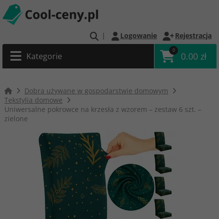
|
Logowanie
Rejestracja
0
0.00 zł
Kategorie
Dobra używane w gospodarstwie domowym
Tekstylia domowe
Uniwersalne pokrowce na krzesła z wzorem – zestaw 6 szt. –
zielone