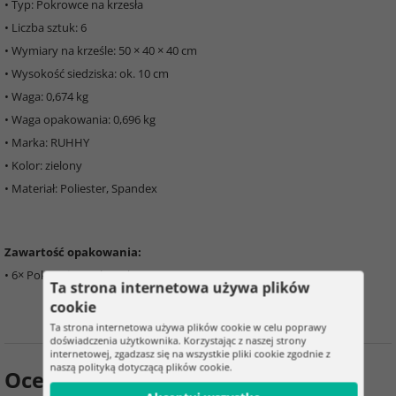
• Typ: Pokrowce na krzesła
• Liczba sztuk: 6
• Wymiary na krześle: 50 × 40 × 40 cm
• Wysokość siedziska: ok. 10 cm
• Waga: 0,674 kg
• Waga opakowania: 0,696 kg
• Marka: RUHHY
• Kolor: zielony
• Materiał: Poliester, Spandex
Zawartość opakowania:
• 6× Pokrowiec na krzesło
Ta strona internetowa używa plików
cookie
Ta strona internetowa używa plików cookie w celu poprawy
doświadczenia użytkownika. Korzystając z naszej strony
internetowej, zgadzasz się na wszystkie pliki cookie zgodnie z
naszą polityką dotyczącą plików cookie.
Ocena produktu