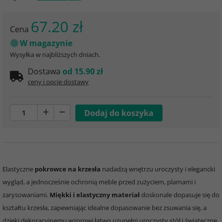
67.20 zł
Cena
W magazynie
Wysyłka w najbliższych dniach.
Dostawa
od 15.90 zł
ceny i opcje dostawy
Elastyczne
pokrowce na krzesła
nadadzą wnętrzu uroczysty i elegancki
wygląd, a jednocześnie ochronią meble przed zużyciem, plamami i
zarysowaniami.
Miękki i elastyczny materiał
doskonale dopasuje się do
kształtu krzesła, zapewniając idealne dopasowanie bez zsuwania się, a
dzięki dekoracyjnemu wzorowi łatwo uzupełni uroczysty stół i świąteczne