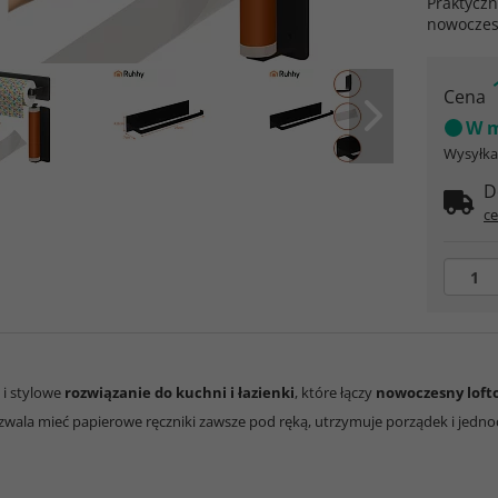
Praktyczn
nowoczes
Cena
W m
Wysyłka 
D
ce
 i stylowe
rozwiązanie do kuchni i łazienki
, które łączy
nowoczesny lofto
wala mieć papierowe ręczniki zawsze pod ręką, utrzymuje porządek i jednoc