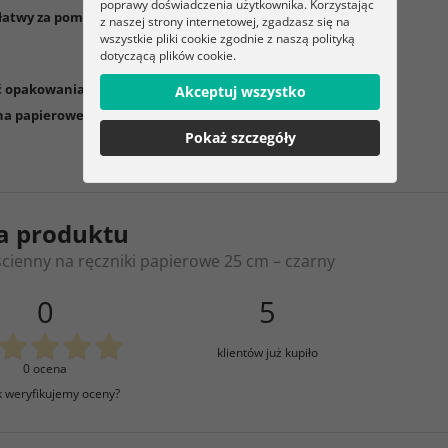
poprawy doświadczenia użytkownika. Korzystając
łatwy za pomocą taśmy dwustronnej
z naszej strony internetowej, zgadzasz się na
wszystkie pliki cookie zgodnie z naszą polityką
dotyczącą plików cookie.
ć opakowania:
Akceptuj wszystko
a papierowe ręczniki
Pokaż szczegóły
a produktu
cienny na ręczniki papierowe 25 cm – czarny
0
5
klientów już kupiło
0 ocena
k weryfikujemy oceny?