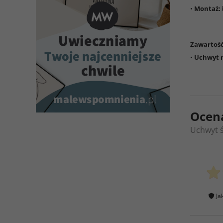
•
Montaż:
Zawartoś
•
Uchwyt n
Ocen
Uchwyt ś
Ja