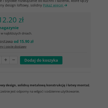
e i stylowe rozwiązanie do kuchni i łazienki, które łączy
ny design loftowy, solidny
Pokaż więcej
12.20 zł
agazynie
w najbliższych dniach.
ostawa
od 15.90 zł
ny i opcje dostawy
wy design, solidną metalową konstrukcję i łatwy montaż
.
ześnie jest odporny na wilgoć i codzienne użytkowanie.