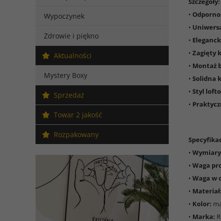
Szczegóły:
•
Odpornoś
Wypoczynek
•
Uniwersa
Zdrowie i piękno
•
Eleganck
•
Zagięty 
Aktualności
•
Montaż b
Mystery Boxy
•
Solidna 
•
Styl loft
Sprzedaż
•
Praktyc
Towar 2 jakość
Rozpakowany
Specyfikac
•
Wymiary
•
Waga pr
•
Waga w 
•
Materiał
•
Kolor:
ma
•
Marka:
R