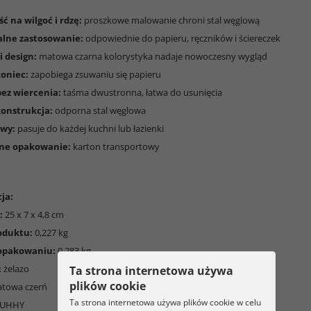
ć na wilgoć i rdzę:
proszkowe malowanie chroni stal węglową
lne zastosowanie:
odpowiednie do papieru, ręczników i ściereczek
i design:
matowa czarna kolorystyka nadaje nowoczesny wygląd
koniec:
zapobiega zsuwaniu się papieru
ez wiercenia:
taśma dwustronna, łatwa do usunięcia
konstrukcja:
odporna stal węglowa
owy:
pasuje do każdej kuchni lub łazienki
zne opakowanie:
karton transportowy
ja:
:
25 x 7 x 4,8 cm
oduktu:
0,227 kg
opakowaniu:
0,283 kg
:
żelazo
Ta strona internetowa używa
plików cookie
towa czerń
Ta strona internetowa używa plików cookie w celu
UHHY