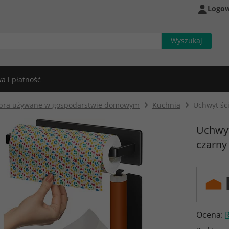
Logow
a i płatność
bra używane w gospodarstwie domowym
Kuchnia
Uchwyt śc
Uchwyt
czarny
Ocena: