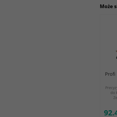
Może s
Profi
Precyz
do 
Z
92.