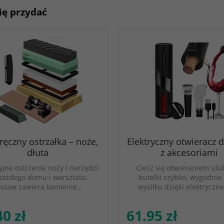
ię przydać
 ręczny ostrzałka – noże,
Elektryczny otwieracz 
dłuta
z akcesoriami
yjne ostrzenie noży i narzędzi
Ciesz się otwieraniem ulu
każdego domu i warsztatu.
butelki szybko, wygodnie 
estaw zawiera kamienie…
wysiłku dzięki elektrycz
40 zł
61.95 zł