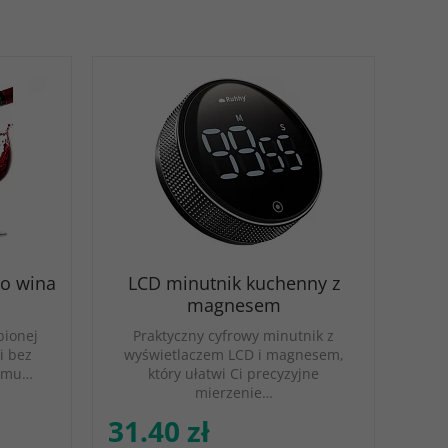
do wina
LCD minutnik kuchenny z
magnesem
bionej
Praktyczny cyfrowy minutnik z
i bez
wyświetlaczem LCD i magnesem,
nemu…
który ułatwi Ci precyzyjne
mierzenie…
31.40 zł