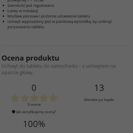
przekątnej 7 – 10 cali
Szerokość jest regulowana
Łatwy w instalacji
Możliwe pionowe i poziome ustawienie tabletu
Uchwyt wyposażony jest w piankową wyściółkę, by uniknąć
porysowaniu tabletu
Ocena produktu
Uchwyt do tabletu do samochodu – z uchwytem na
oparcie głowy.
0
13
klientów już kupiło
0 ocena
Jak weryfikujemy oceny?
100%