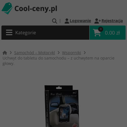
|
Logowanie
Rejestracja
0
0.00 zł
Kategorie
Samochód – Motocykl
Wsporniki
Uchwyt do tabletu do samochodu – z uchwytem na oparcie
głowy.