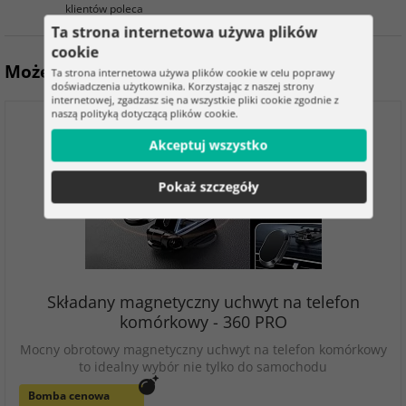
klientów poleca
Ta strona internetowa używa plików
cookie
Może się przydać
Ta strona internetowa używa plików cookie w celu poprawy
doświadczenia użytkownika. Korzystając z naszej strony
internetowej, zgadzasz się na wszystkie pliki cookie zgodnie z
naszą polityką dotyczącą plików cookie.
Akceptuj wszystko
Pokaż szczegóły
Składany magnetyczny uchwyt na telefon
komórkowy - 360 PRO
Mocny obrotowy magnetyczny uchwyt na telefon komórkowy
to idealny wybór nie tylko do samochodu
Bomba cenowa