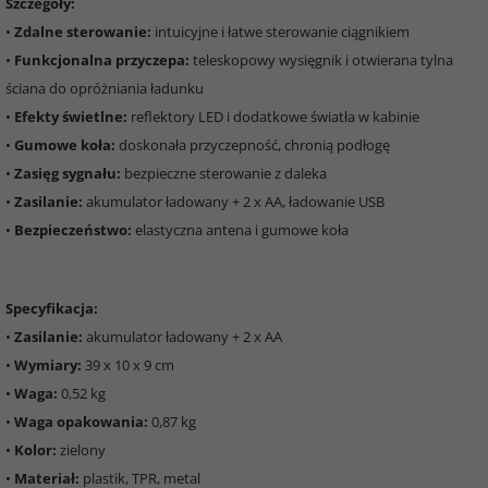
Szczegóły:
•
Zdalne sterowanie:
intuicyjne i łatwe sterowanie ciągnikiem
•
Funkcjonalna przyczepa:
teleskopowy wysięgnik i otwierana tylna
ściana do opróżniania ładunku
•
Efekty świetlne:
reflektory LED i dodatkowe światła w kabinie
•
Gumowe koła:
doskonała przyczepność, chronią podłogę
•
Zasięg sygnału:
bezpieczne sterowanie z daleka
•
Zasilanie:
akumulator ładowany + 2 x AA, ładowanie USB
•
Bezpieczeństwo:
elastyczna antena i gumowe koła
Specyfikacja:
•
Zasilanie:
akumulator ładowany + 2 x AA
•
Wymiary:
39 x 10 x 9 cm
•
Waga:
0,52 kg
•
Waga opakowania:
0,87 kg
•
Kolor:
zielony
•
Materiał:
plastik, TPR, metal