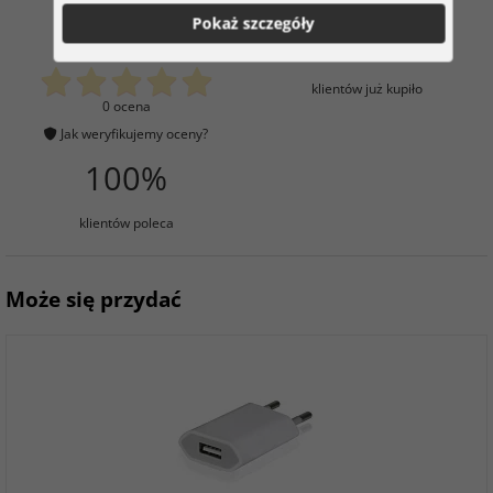
Pokaż szczegóły
0
2
klientów już kupiło
0 ocena
Jak weryfikujemy oceny?
100%
klientów poleca
Może się przydać