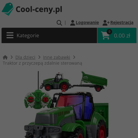
|
Logowanie
Rejestracja
0
0.00 zł
Kategorie
Dla dzieci
Inne zabawki
Traktor z przyczepą zdalnie sterowaną