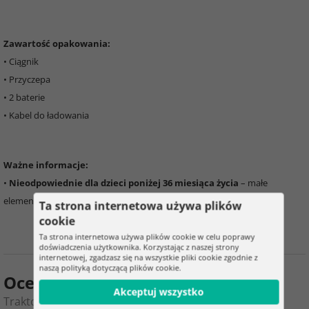
Zawartość opakowania:
• Ciągnik
• Przyczepa
• 2 baterie
• Kabel do ładowania
Ważne informacje:
•
Nieodpowiednie dla dzieci poniżej 36 miesiąca życia
– małe
elementy, niebezpieczeństwo uduszenia
Ta strona internetowa używa plików
cookie
Ta strona internetowa używa plików cookie w celu poprawy
doświadczenia użytkownika. Korzystając z naszej strony
internetowej, zgadzasz się na wszystkie pliki cookie zgodnie z
naszą polityką dotyczącą plików cookie.
Ocena produktu
Akceptuj wszystko
Traktor z przyczepą zdalnie sterowaną