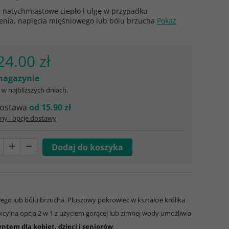
 natychmiastowe ciepło i ulgę w przypadku
ienia, napięcia mięśniowego lub bólu brzucha
Pokaż
24.00 zł
agazynie
w najbliższych dniach.
ostawa
od 15.90 zł
ny i opcje dostawy
ego lub bólu brzucha. Pluszowy pokrowiec w kształcie królika
yjna opcja 2 w 1 z użyciem gorącej lub zimnej wody umożliwia
ntem dla kobiet, dzieci i seniorów
.