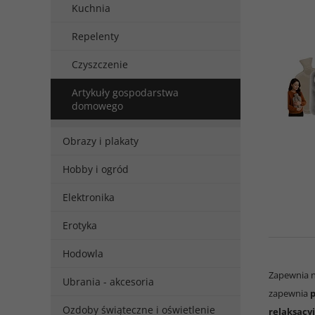
Kuchnia
Repelenty
Czyszczenie
Artykuły gospodarstwa
domowego
Obrazy i plakaty
Hobby i ogród
Elektronika
Erotyka
Hodowla
Zapewnia 
Ubrania - akcesoria
zapewnia
p
Ozdoby świąteczne i oświetlenie
relaksacy