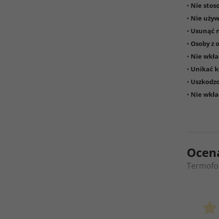
•
Nie stos
•
Nie używ
•
Usunąć n
•
Osoby z 
•
Nie wkła
•
Unikać k
•
Uszkodzo
•
Nie wkła
Ocen
Termofor