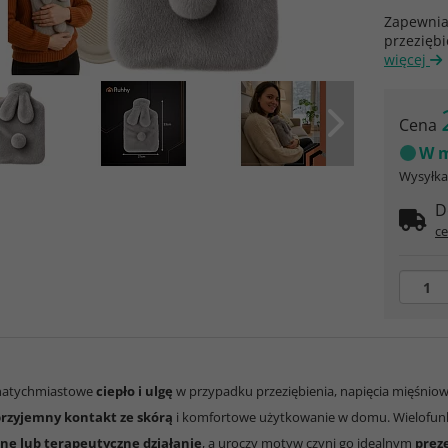
Zapewnia
przezięb
więcej
Cena
W m
Wysyłka 
D
ce
natychmiastowe
ciepło i ulgę
w przypadku przeziębienia, napięcia mięśniow
rzyjemny kontakt ze skórą
i komfortowe użytkowanie w domu. Wielofunkc
jne lub terapeutyczne działanie
, a uroczy motyw czyni go idealnym
preze