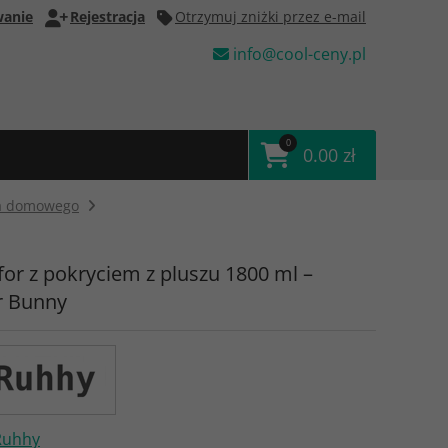
anie
Rejestracja
Otrzymuj zniżki przez e-mail
info@cool-ceny.pl
0
0.00 zł
wa domowego
or z pokryciem z pluszu 1800 ml –
r Bunny
Ruhhy