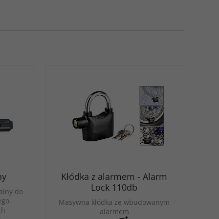
ny
Kłódka z alarmem - Alarm
Lock 110db
alny do
ego
Masywna kłódka ze wbudowanym
ch
alarmem