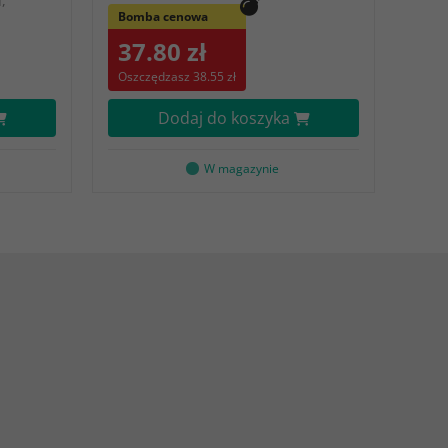
,
Bomba cenowa
37.80 zł
Oszczędzasz 38.55 zł
Dodaj do koszyka
W magazynie