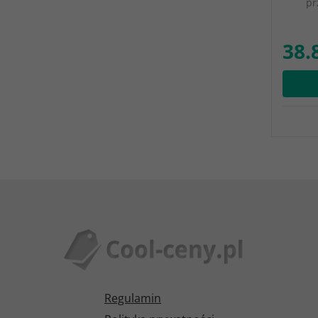
pr
38.
Regulamin