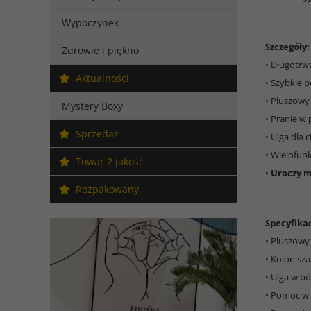
Wypoczynek
Szczegóły:
Zdrowie i piękno
• Długotrwa
Aktualności
• Szybkie 
• Pluszowy
Mystery Boxy
• Pranie w 
Sprzedaż
• Ulga dla 
• Wielofun
Towar 2 jakość
•
Uroczy m
Rozpakowany
Specyfikac
• Pluszowy 
• Kolor: sz
• Ulga w bó
• Pomoc w 