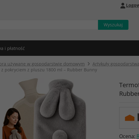
Logow
a i płatność
bra używane w gospodarstwie domowym
Artykuły gospodarst
 z pokryciem z pluszu 1800 ml – Rubber Bunny
Termof
Rubbe
Ocena: