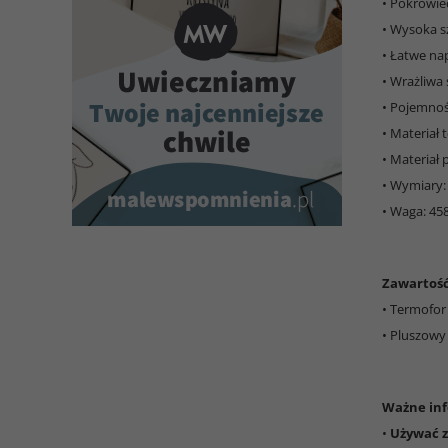
• Pokrowiec
• Wysoka s
• Łatwe na
• Wrażliwa 
• Pojemność
• Materiał
• Materiał
• Wymiary:
• Waga: 45
Zawartoś
• Termofor 
• Pluszowy 
Ważne inf
•
Używać z