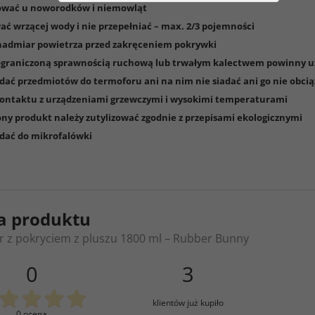
ować u noworodków i niemowląt
ać wrzącej wody i nie przepełniać – max. 2/3 pojemności
admiar powietrza przed zakręceniem pokrywki
ograniczoną sprawnością ruchową lub trwałym kalectwem powinny 
dać przedmiotów do termoforu ani na nim nie siadać ani go nie obcią
ontaktu z urządzeniami grzewczymi i wysokimi temperaturami
ny produkt należy zutylizować zgodnie z przepisami ekologicznymi
dać do mikrofalówki
a produktu
 z pokryciem z pluszu 1800 ml – Rubber Bunny
0
3
klientów już kupiło
0 ocena