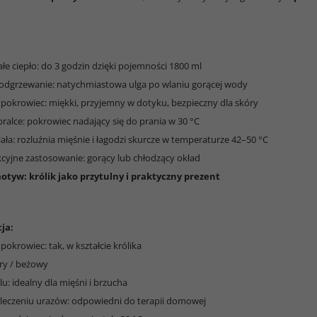
łe ciepło: do 3 godzin dzięki pojemności 1800 ml
podgrzewanie: natychmiastowa ulga po wlaniu gorącej wody
 pokrowiec: miękki, przyjemny w dotyku, bezpieczny dla skóry
pralce: pokrowiec nadający się do prania w 30 °C
ciała: rozluźnia mięśnie i łagodzi skurcze w temperaturze 42–50 °C
kcyjne zastosowanie: gorący lub chłodzący okład
otyw: królik jako przytulny i praktyczny prezent
ja:
pokrowiec: tak, w kształcie królika
ary / beżowy
lu: idealny dla mięśni i brzucha
leczeniu urazów: odpowiedni do terapii domowej