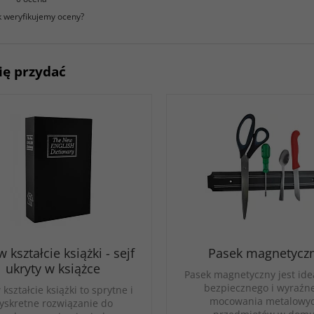
k weryfikujemy oceny?
ię przydać
w kształcie książki - sejf
Pasek magnetycz
ukryty w książce
Pasek magnetyczny jest ide
bezpiecznego i wyraźn
 kształcie książki to sprytne i
mocowania metalowy
yskretne rozwiązanie do