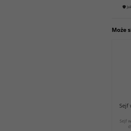
Ja
Może s
Sejf 
Sejf w
d