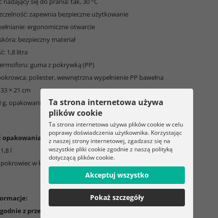
 nadający się do prania: tak, 30 °C
zczelność: zapewnia bezpieczne użytkowanie
pełnianie: ergonomiczne otwarcie
skóra: bezpieczny materiał
: 1,8 litra
 termoforu: guma z pokrywką (PP)
 pokrowca: poliester, wewnętrzna wypełnienie PP bawełna
 33 × 21 cm
Ta strona internetowa używa
8 g, opakowanie 480 g
plików cookie
Ta strona internetowa używa plików cookie w celu
poprawy doświadczenia użytkownika. Korzystając
ć opakowania:
z naszej strony internetowej, zgadzasz się na
wszystkie pliki cookie zgodnie z naszą polityką
1,8 l
dotyczącą plików cookie.
pokrowiec w kształcie królika
Akceptuj wszystko
Pokaż szczegóły
ormacje:
godnie z przeznaczeniem