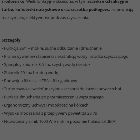
środowisko
. Wielofunkcyjne akcesoria, w tym
ssawki ekstrakcyjne i
turbo, końcówki natryskowe oraz szczotka podłogowa
, zapewniają
maksymalną efektywność podczas czyszczenia.
Szczegóły:
• Funkcja 3w1 – mokre, suche odkurzanie i dmuchanie
• Pranie dywanów i tapicerki z ekstrakcją wody i środka czyszczącego
• Specjalny zbiornik 3,5 l na czystą wodę i środek
• Zbiornik 20 l na brudną wodę
• Podwójna filtracja HEPA + filtr gąbkowy
• Turbo ssawka i wielofunkcyjne akcesoria do każdej powierzchni
• Funkcja dmuchania po przemieszczeniu węża ssącego
• Ergonomiczny uchwyt i mobilność na kółkach
• Wysoka moc ssania z przepływem powietrza 28 l/s
• Nowoczesny silnik 1600 W o niskim poziomie hałasu 58 dB(A)