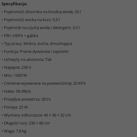
Specyfikacja:
• Pojemność zbiornika na brudną wodę: 20 l
• Pojemność worka na kurz: 5,5 l
• Pojemnik na czystą wodę i detergent: 3,5 l
• Filtr: HEPA + gąbka
• Typ pracy: Mokra, sucha, dmuchająca
• Funkcja: Pranie dywanów i tapicerki
• Uchwyty na akcesoria: Tak
• Napięcie: 230 V
• Moc: 1600 W
• Ciśnienie wywierane na powierzchnię: 20 KPA
• Hałas: 58 dB(A)
• Przepływ powietrza: 28 l/s
• Pompa: 25 W
• Wymiary odkurzacza: 46 × 36 × 32 cm
• Długość rury: 230 + 86 cm
• Waga: 7,8 kg