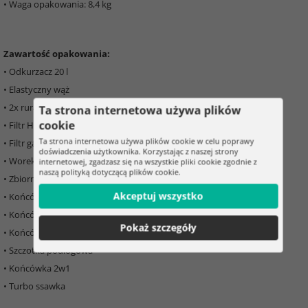
• Waga opakowania: 8,4 kg
Zawartość opakowania:
• Odkurzacz 20 l
• Elastyczny wąż
• 2x rura łącząca
Ta strona internetowa używa plików
cookie
• Filtr HEPA
Ta strona internetowa używa plików cookie w celu poprawy
• Filtr gąbkowy
doświadczenia użytkownika. Korzystając z naszej strony
• Worek materiałowy 5,5 l
internetowej, zgadzasz się na wszystkie pliki cookie zgodnie z
naszą polityką dotyczącą plików cookie.
• Zbiornik 3,5 l na środek czyszczący
Akceptuj wszystko
• Końcówka czyszcząca z rozpylaczem wody
• Końcówka natryskowa
Pokaż szczegóły
• Końcówka do sof
• Szczotka podłogowa
• Końcówka 2w1
• Turbo ssawka