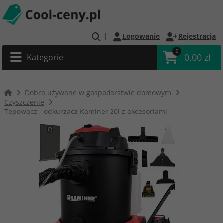
|
Logowanie
Rejestracja
0
0.00 zł
Kategorie
Dobra używane w gospodarstwie domowym
Czyszczenie
Tepowacz - odkurzacz Kaminer 20l z akcesoriami