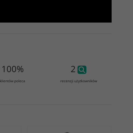
100%
2
klientów poleca
recenzji użytkowników