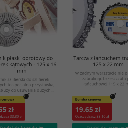
nik płaski obrotowy do
Tarcza z łańcuchem tn
ierek kątowych - 125 x 16
125 x 22 mm
mm
W żadnym warsztacie nie 
zabraknąć brzeszczotu 
nik szlifierski do szlifierek
łańcuchowej 115 x 22
ych to specjalna przystawka,
 służy do usuwania dużych…
 cenowa
Bomba cenowa
55 zł
19.65 zł
dzasz 33.80 zł
Oszczędzasz 33.10 zł