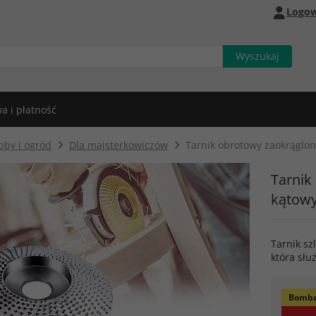
Logow
a i płatność
bby i ogród
Dla majsterkowiczów
Tarnik obrotowy zaokrąglon
Tarnik
kątowy
Tarnik sz
która słu
Bomba