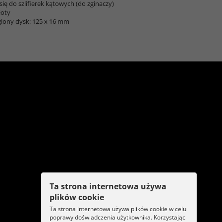
się do szlifierek kątowych (do zginaczy)
łoty
lony dysk: 125 x 16 mm
Ta strona internetowa używa
plików cookie
Ta strona internetowa używa plików cookie w celu
poprawy doświadczenia użytkownika. Korzystając