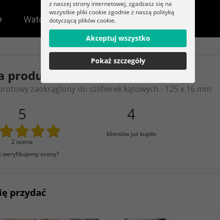
z naszej strony internetowej, zgadzasz się na
wszystkie pliki cookie zgodnie z naszą polityką
dotyczącą plików cookie.
Akceptuj wszystko
Pokaż szczegóły
a produktu
brotowy zaokrąglony do szlifierek kątowych - 125 x 16 mm
5
4
klientów już kupiło
2 ocena
k weryfikujemy oceny?
ię przydać