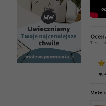
Ocen
Tarnik o
Ja
Może s