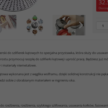
32.
Oszcz
fierski do szlifierek kątowych to specjalna przystawka, która służy do usuwa
ostu przymocuj raszplę do szlifierki kątowej i uprość pracę. Będziesz już móg
 i materiały niemetalowe.
ątowa wykonana jest z węglika wolframu, dzięki solidnej konstrukcji nie pęka
dzi sobie z obrabianym materiałem w mgnieniu oka.
 do rzeźbienia, rzeźbienia, szybkiego szlifowania, usuwania kołków, fazowan