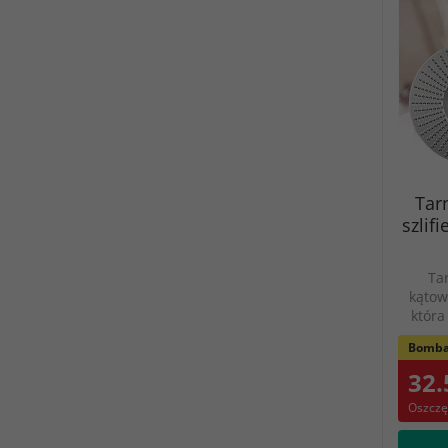
Tar
szlif
Tar
kątow
która
Bomba
32.
Oszczę