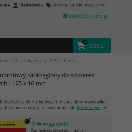
anie
Rejestracja
Otrzymuj zniżki przez e-mail
info@cool-ceny.pl
0
0.00 zł
y do szlifierek kątowych - 125 x 16 mm
 obrotowy zaokrąglony do szlifierek
ch - 125 x 16 mm
lifierski do szlifierek kątowych to specjalna przystawka,
ży do usuwania dużych ilości materiału
Pokaż więcej
W magazynie
 cenowa
Zamówienia wysyłamy od razu!