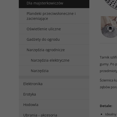
Dla majsterkowiczów
Plandeki przeciwsłoneczne i
zacieniające
Oświetlenie uliczne
Gadżety do ogrodu
Narzędzia ogrodnicze
Tarnik szli
Narzędzia elektryczne
gumy. Po pr
Narzędzia
przedmioty
Ściernica k
Elektronika
zębów pora
Erotyka
Hodowla
Detale:
Idealny
Ubrania - akcesoria