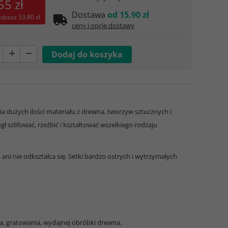
55 zł
Dostawa
od 15.90 zł
ędzasz
33.80 zł
ceny i opcje dostawy
nia dużych ilości materiału z drewna, tworzyw sztucznych i
ł szlifować, rzeźbić i kształtować wszelkiego rodzaju
 ani nie odkształca się. Setki bardzo ostrych i wytrzymałych
ia, gratowania, wydajnej obróbki drewna.