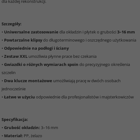
dla każdej rekonstrukcji.
Szczegóły:
•
Uniwersalne zastosowanie
dla okładzin i płytek o grubości
3–16 mm
•
Powtarzalne klipsy
do długoterminowego i oszczędnego użytkowania
•
Odpowiednie na podłogi i ściany
•
Zestaw XXL
umożliwia płynne prace bez czekania
•
Gwiazdki o różnych wymiarach spoin
do precyzyjnego określenia
szczelin
•
Dwa klucze montażowe
umożliwiają pracę w dwóch osobach
jednocześnie
•
Łatwe w użyciu
odpowiednie dla profesjonalistów i majsterkowiczów
Specyfikacja:
•
Grubość okładzin:
3–16 mm
•
Materiał:
PP, żelazo