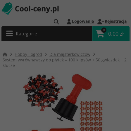
|
Logowanie
Rejestracja
0
0.00 zł
Kategorie
Hobby i ogród
Dla majsterkowiczów
System wyrównawczy do płytek – 100 klipsów + 50 gwiazdek + 2
klucze