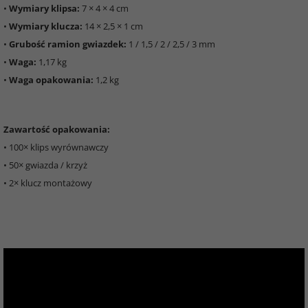
•
Wymiary klipsa:
7 × 4 × 4 cm
•
Wymiary klucza:
14 × 2,5 × 1 cm
•
Grubość ramion gwiazdek:
1 / 1,5 / 2 / 2,5 / 3 mm
•
Waga:
1,17 kg
•
Waga opakowania:
1,2 kg
Zawartość opakowania:
• 100× klips wyrównawczy
• 50× gwiazda / krzyż
• 2× klucz montażowy