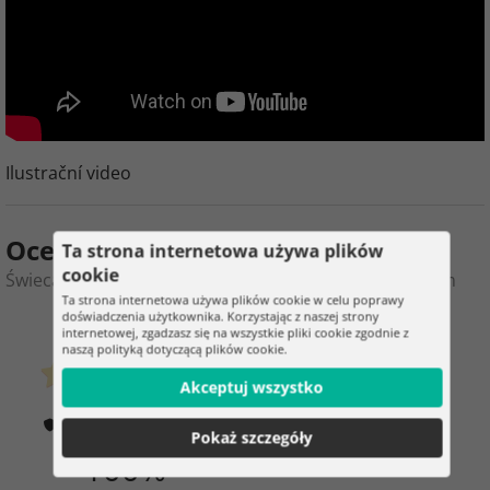
Ilustrační video
Ocena produktu
Ta strona internetowa używa plików
cookie
Świecący kocyk z mikrofibry - Soft Dreams - 100x150cm
Ta strona internetowa używa plików cookie w celu poprawy
doświadczenia użytkownika. Korzystając z naszej strony
0
14
internetowej, zgadzasz się na wszystkie pliki cookie zgodnie z
naszą polityką dotyczącą plików cookie.
klientów już kupiło
Akceptuj wszystko
0 ocena
Jak weryfikujemy oceny?
Pokaż szczegóły
100%