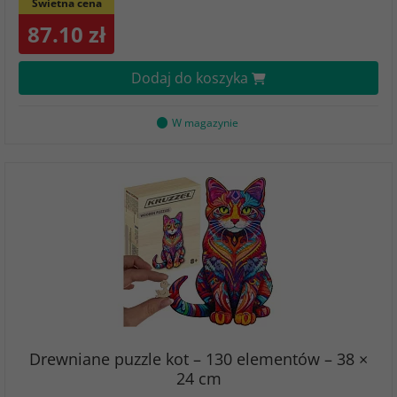
Świetna cena
87.10 zł
Dodaj do koszyka
W magazynie
Drewniane puzzle kot – 130 elementów – 38 ×
24 cm