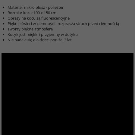
Materiał: mikro plusz - poliester
Rozmiar koca: 100 x 150 cm
Obrazy na kocu są fluorescencyjne
Pięknie świeci w ciemności - rozprasza strach przed ciemnością
Tworzy piękną atmosferę
Kocyk jest miękki i przyjemny w dotyku
Nie nadaje się dla dzieci poniżej 3 lat