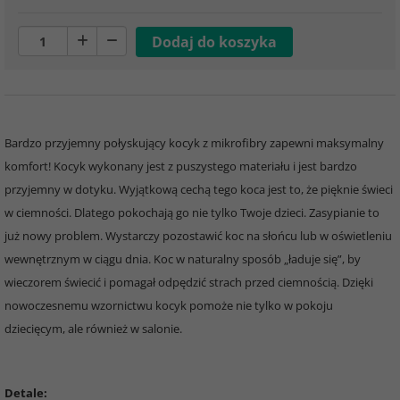
Bardzo przyjemny połyskujący kocyk z mikrofibry zapewni maksymalny
komfort! Kocyk wykonany jest z puszystego materiału i jest bardzo
przyjemny w dotyku. Wyjątkową cechą tego koca jest to, że pięknie świeci
w ciemności. Dlatego pokochają go nie tylko Twoje dzieci. Zasypianie to
już nowy problem. Wystarczy pozostawić koc na słońcu lub w oświetleniu
wewnętrznym w ciągu dnia. Koc w naturalny sposób „ładuje się”, by
wieczorem świecić i pomagał odpędzić strach przed ciemnością. Dzięki
nowoczesnemu wzornictwu kocyk pomoże nie tylko w pokoju
dziecięcym, ale również w salonie.
Detale: