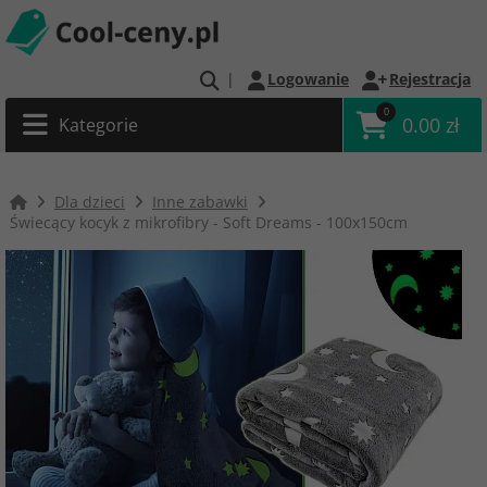
|
Logowanie
Rejestracja
0
0.00 zł
Kategorie
Dla dzieci
Inne zabawki
Świecący kocyk z mikrofibry - Soft Dreams - 100x150cm