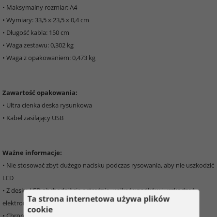
• Maksymalny rozmiar: A4
• Wymiary: 33,5 x 23,5 x 0,4 cm
• Długość kabla: 150 cm
• Waga zestawu: 0,302 kg
• Waga z opakowaniem: 0,473 kg
Zawartość opakowania:
• Ultra cienka deska rysunkowa
• Kabel zasilający USB
Ważne informacje:
• Nie stosować zbyt dużego nacisku podczas rysowania, aby nie uszkodzić
LED
• Z deską LED obchodzić się ostrożnie, unikać upadków i uszkodzeń
Ta strona internetowa używa plików
elektroniki
cookie
• Chronić przed kontaktem z wodą lub innymi cieczami