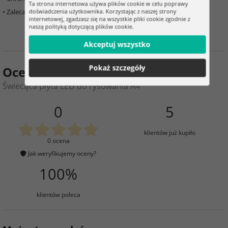
Ta strona internetowa używa plików cookie w celu poprawy
• Zalecany wiek: 6+
doświadczenia użytkownika. Korzystając z naszej strony
internetowej, zgadzasz się na wszystkie pliki cookie zgodnie z
naszą polityką dotyczącą plików cookie.
Akceptuj wszystko
Pokaż szczegóły
Ocena produktu
Świecąca płyta LED do rysowania A4
0
5
klientów już kupiło
0 ocena
Jak weryfikujemy oceny?
100%
klientów poleca