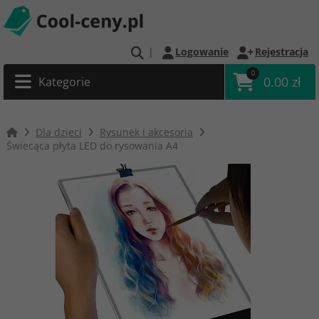
|
Logowanie
Rejestracja
0
0.00 zł
Kategorie
Dla dzieci
Rysunek i akcesoria
Świecąca płyta LED do rysowania A4