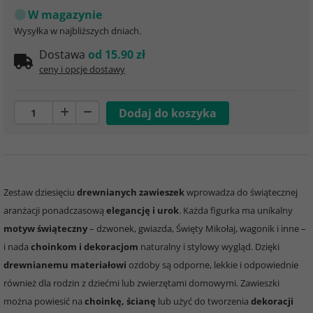
W magazynie
Wysyłka w najbliższych dniach.
Dostawa
od 15.90 zł
ceny i opcje dostawy
Zestaw dziesięciu
drewnianych zawieszek
wprowadza do świątecznej
aranżacji ponadczasową
elegancję i urok
. Każda figurka ma unikalny
motyw świąteczny
– dzwonek, gwiazda, Święty Mikołaj, wagonik i inne –
i nada
choinkom i dekoracjom
naturalny i stylowy wygląd. Dzięki
drewnianemu materiałowi
ozdoby są odporne, lekkie i odpowiednie
również dla rodzin z dziećmi lub zwierzętami domowymi. Zawieszki
można powiesić na
choinkę, ścianę
lub użyć do tworzenia
dekoracji