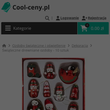
|
Logowanie
Rejestracja
0
0.00 zł
Kategorie
Ozdoby świąteczne i oświetlenie
Dekoracja
Świąteczne drewniane ozdoby - 10 sztuk