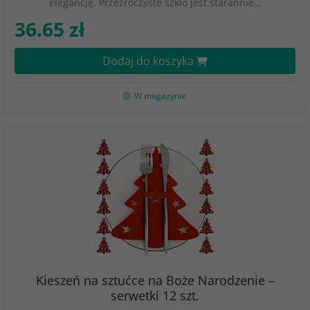
elegancję. Przezroczyste szkło jest starannie…
36.65 zł
Dodaj do koszyka
W magazynie
Kieszeń na sztućce na Boże Narodzenie –
serwetki 12 szt.