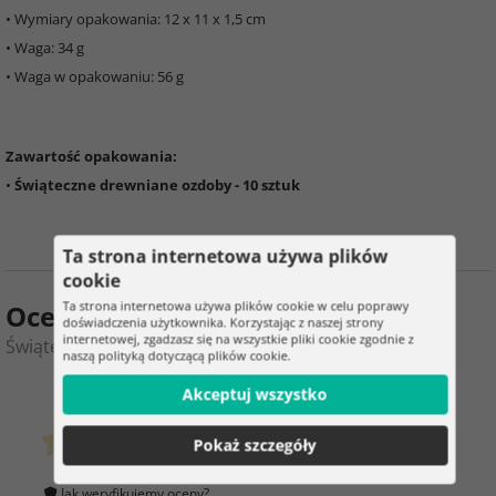
• Wymiary opakowania: 12 x 11 x 1,5 cm
• Waga: 34 g
• Waga w opakowaniu: 56 g
Zawartość opakowania:
•
Świąteczne drewniane ozdoby - 10 sztuk
Ta strona internetowa używa plików
cookie
Ta strona internetowa używa plików cookie w celu poprawy
Ocena produktu
doświadczenia użytkownika. Korzystając z naszej strony
internetowej, zgadzasz się na wszystkie pliki cookie zgodnie z
Świąteczne drewniane ozdoby - 10 sztuk
naszą polityką dotyczącą plików cookie.
0
5
Akceptuj wszystko
Pokaż szczegóły
klientów już kupiło
0 ocena
Jak weryfikujemy oceny?