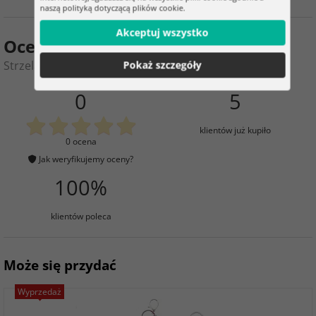
naszą polityką dotyczącą plików cookie.
Akceptuj wszystko
Ocena produktu
Strzelanka na cel w dinozaurami
Pokaż szczegóły
0
5
klientów już kupiło
0 ocena
Jak weryfikujemy oceny?
100%
klientów poleca
Może się przydać
Wyprzedaż