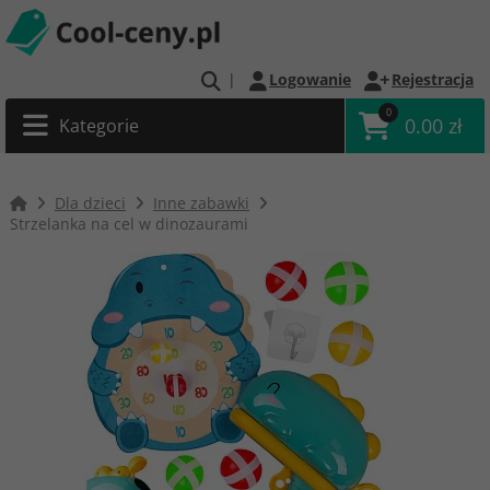
|
Logowanie
Rejestracja
0
0.00 zł
Kategorie
Dla dzieci
Inne zabawki
Strzelanka na cel w dinozaurami