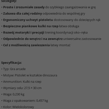
Szczegóły:
•
Proste i zrozumiałe zasady
do szybkiego zaangażowania w grę
•
Zabawa dla całej rodziny
odpowiednia do wspólnej gry
•
Ergonomiczny uchwyt pistoletu
dostosowany do dziecięcych rąk
•
Bezpieczne piankowe kulki na rzep
łatwa obsługa
•
Rozwój motoryki i precyzji
trening koordynacji oko–ręka
•
Odpowiednie do wnętrz i na zewnątrz
uniwersalne zastosowanie
•
Cel z możliwością zawieszenia
łatwy montaż
Specyfikacja:
• Typ: Gra arcade
• Motyw: Pistolet w kształcie dinozaura
• Ammunition: Kulki na rzep
• Wymiary celu: 27,5 × 30 cm
• Waga: 0,230 kg
• Waga z opakowaniem: 0,457 kg
• Kolor: Wielokolorowy