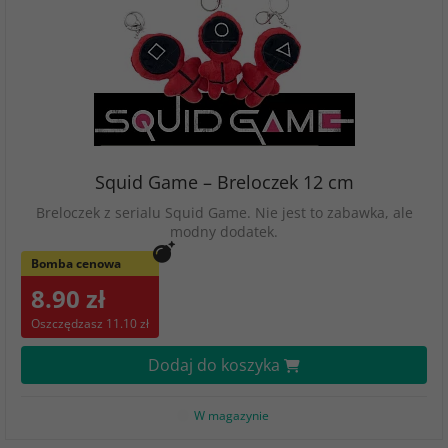
Squid Game – Breloczek 12 cm
Breloczek z serialu Squid Game. Nie jest to zabawka, ale
modny dodatek.
Bomba cenowa
8.90 zł
Oszczędzasz 11.10 zł
Dodaj do koszyka
W magazynie