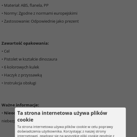
• Materiał: ABS, flanela, PP
• Normy: Zgodne z normami europejskimi
• Zastosowanie: Odpowiednie jako prezent
Zawartość opakowania:
• Cel
• Pistolet w kształcie dinozaura
• 6 kolorowych kulek
• Haczyk z przyssawką
• Instrukcja obsługi
Ważne informacje:
Ta strona internetowa używa plików
•
Nieodpowiednie dla dzieci poniżej 3 roku życia
– małe części,
cookie
niebezpieczeństwo uduszenia
Ta strona internetowa używa plików cookie w celu poprawy
doświadczenia użytkownika. Korzystając z naszej strony
internetowej, zgadzasz się na wszystkie pliki cookie zgodnie z