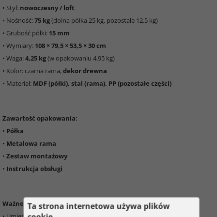
• Styl:
nowoczesny / loft
• Nośność:
75 kg
(dolna półka 25 kg, pozostałe 12,5 kg)
• Grubość półki:
15 mm
• Wymiary:
108 × 79,5 × 53,5 × 30 cm
• Waga:
4,25 kg
(w opakowaniu 4,95 kg)
• Kolor: czarna rama,
dekor drewna
• Materiał:
MDF (półki), stal (rama), PP (pozostałe części)
Zawartość opakowania:
•
Półka
•
Metalowa rama
•
Zestaw montażowy
•
Instrukcja obsługi
Ważne informacje:
Ta strona internetowa używa plików
cookie
• Umieścić na
stabilnej i równej powierzchni