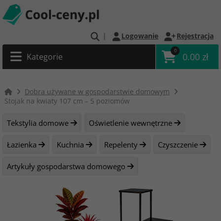
|
Logowanie
Rejestracja
0
0.00 zł
Kategorie
Dobra używane w gospodarstwie domowym
Stojak na kwiaty 107 cm – 5 poziomów
Tekstylia domowe
Oświetlenie wewnętrzne
Łazienka
Kuchnia
Repelenty
Czyszczenie
Artykuły gospodarstwa domowego