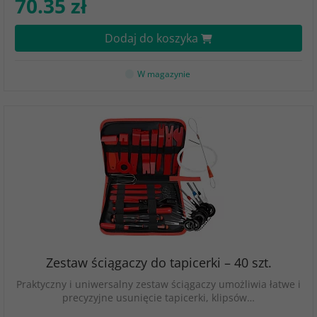
70.35 zł
Dodaj do koszyka
W magazynie
Zestaw ściągaczy do tapicerki – 40 szt.
Praktyczny i uniwersalny zestaw ściągaczy umożliwia łatwe i
precyzyjne usunięcie tapicerki, klipsów…