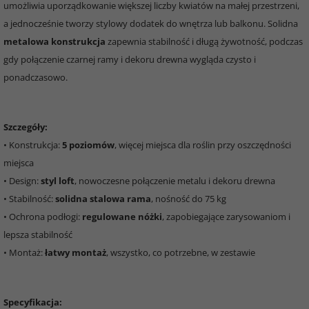
umożliwia uporządkowanie większej liczby kwiatów na małej przestrzeni,
a jednocześnie tworzy stylowy dodatek do wnętrza lub balkonu. Solidna
metalowa konstrukcja
zapewnia stabilność i długą żywotność, podczas
gdy połączenie czarnej ramy i dekoru drewna wygląda czysto i
ponadczasowo.
Szczegóły:
• Konstrukcja:
5 poziomów
, więcej miejsca dla roślin przy oszczędności
miejsca
• Design:
styl loft
, nowoczesne połączenie metalu i dekoru drewna
• Stabilność:
solidna stalowa rama
, nośność do 75 kg
• Ochrona podłogi:
regulowane nóżki
, zapobiegające zarysowaniom i
lepsza stabilność
• Montaż:
łatwy montaż
, wszystko, co potrzebne, w zestawie
Specyfikacja: