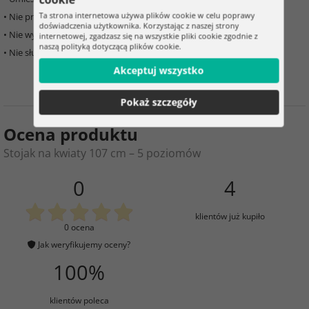
Ta strona internetowa używa plików cookie w celu poprawy
• Nie przekraczać maksymalnej
nośności
doświadczenia użytkownika. Korzystając z naszej strony
• Nie wystawiać na silny
wiatr
, szczególnie na zewnątrz
internetowej, zgadzasz się na wszystkie pliki cookie zgodnie z
naszą polityką dotyczącą plików cookie.
• Nie służy do siedzenia ani opierania się –
ryzyko uszkodzenia
Akceptuj wszystko
Pokaż szczegóły
Ocena produktu
Stojak na kwiaty 107 cm – 5 poziomów
0
4
klientów już kupiło
0 ocena
Jak weryfikujemy oceny?
100%
klientów poleca