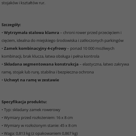
stojaków i kształtów rur.
Szczegóły:
•
Wytrzymała stalowa klamra
– chroni rower przed przecięciem i
cięciem, idealna do miejskiego środowiska i zatłoczonych parkingów
•
Zamek kombinacyjny 4-cyfrowy
– ponad 10 000 możliwych
kombinacji, brak klucza, łatwa obsługa i pełna kontrola
•
Składana segmentowana konstrukcja
– elastyczna, łatwo zakrywa
ramę, stojak lub rurę, stabilna i bezpieczna ochrona
•
Uchwyt na ramę w zestawie
Specyfikacja produktu:
• Typ: składany zamek rowerowy
• Wymiary przed rozłożeniem: 16 x 8 cm
• Wymiary w rozłożonym stanie: 45 x 8 cm
• Waga: 0,813 kg (z opakowaniem 0,867 kg)