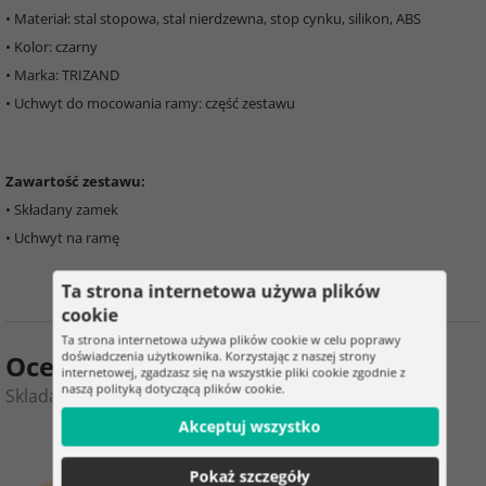
• Materiał: stal stopowa, stal nierdzewna, stop cynku, silikon, ABS
• Kolor: czarny
• Marka: TRIZAND
• Uchwyt do mocowania ramy: część zestawu
Zawartość zestawu:
• Składany zamek
• Uchwyt na ramę
Ta strona internetowa używa plików
cookie
Ta strona internetowa używa plików cookie w celu poprawy
doświadczenia użytkownika. Korzystając z naszej strony
Ocena produktu
internetowej, zgadzasz się na wszystkie pliki cookie zgodnie z
naszą polityką dotyczącą plików cookie.
Skladalny zamek kodowy do roweru – TRIZAND
Akceptuj wszystko
0
4
Pokaż szczegóły