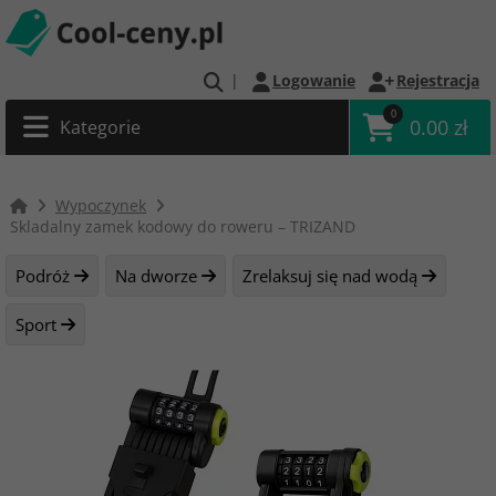
|
Logowanie
Rejestracja
0
0.00 zł
Kategorie
Wypoczynek
Skladalny zamek kodowy do roweru – TRIZAND
Podróż
Na dworze
Zrelaksuj się nad wodą
Sport