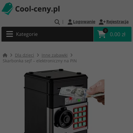
|
Logowanie
Rejestracja
0
0.00 zł
Kategorie
Dla dzieci
Inne zabawki
Skarbonka sejf – elektroniczny na PIN