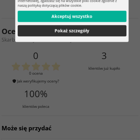
internetowej, zgadzasz się na wszystkie pliki cookie zgodnie z
naszą polityką dotyczącą plików cookie.
Akceptuj wszystko
Ocena produktu
Pokaż szczegóły
Skarbonka sejf – elektroniczny na PIN
0
3
klientów już kupiło
0 ocena
Jak weryfikujemy oceny?
100%
klientów poleca
Może się przydać