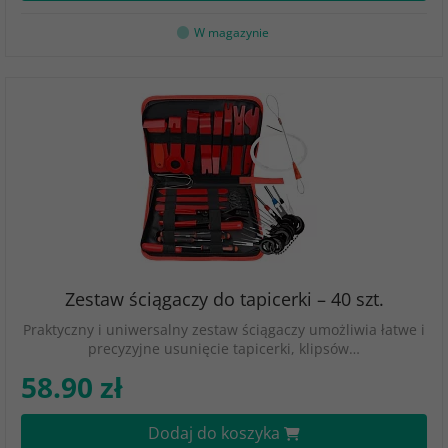
W magazynie
Zestaw ściągaczy do tapicerki – 40 szt.
Praktyczny i uniwersalny zestaw ściągaczy umożliwia łatwe i
precyzyjne usunięcie tapicerki, klipsów…
58.90 zł
Dodaj do koszyka