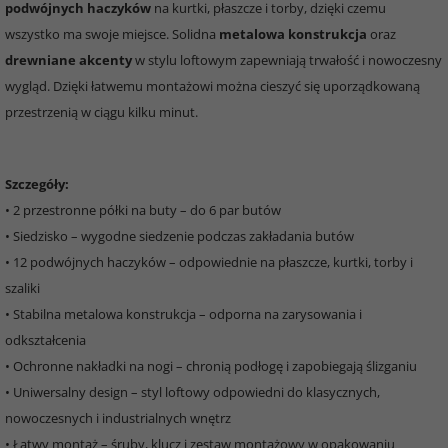
podwójnych haczyków
na kurtki, płaszcze i torby, dzięki czemu
wszystko ma swoje miejsce. Solidna
metalowa konstrukcja
oraz
drewniane akcenty
w stylu loftowym zapewniają trwałość i nowoczesny
wygląd. Dzięki łatwemu montażowi można cieszyć się uporządkowaną
przestrzenią w ciągu kilku minut.
Szczegóły:
• 2 przestronne półki na buty – do 6 par butów
• Siedzisko – wygodne siedzenie podczas zakładania butów
• 12 podwójnych haczyków – odpowiednie na płaszcze, kurtki, torby i
szaliki
• Stabilna metalowa konstrukcja – odporna na zarysowania i
odkształcenia
• Ochronne nakładki na nogi – chronią podłogę i zapobiegają ślizganiu
• Uniwersalny design – styl loftowy odpowiedni do klasycznych,
nowoczesnych i industrialnych wnętrz
• Łatwy montaż – śruby, klucz i zestaw montażowy w opakowaniu