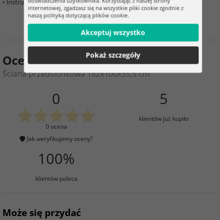
doświadczenia użytkownika. Korzystając z naszej strony
• Instrukcja obsługi
internetowej, zgadzasz się na wszystkie pliki cookie zgodnie z
naszą polityką dotyczącą plików cookie.
Akceptuj wszystko
Pokaż szczegóły
Ocena produktu
Ściana przedsionkowa 182x100x35,5 cm
0
5
klientów już kupiło
0 ocena
Jak weryfikujemy oceny?
100%
klientów poleca
Może się przydać