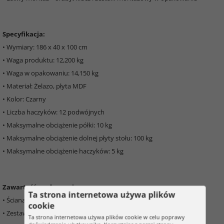
Specyfikacja:
• Wymiary: 186 x 40 x 100 cm
• Waga produktu: 12,200 kg
• Waga w opakowaniu: 14,150 kg
• Materiał: Żelazo, płyta MDF
• Kolor: Czarny
• Liczba haczyków: 12 podwójnych
• Maksymalne obciążenie półki: 10 kg
• Maksymalne obciążenie dolnej płyty stołu: 100 kg
• Maksymalne obciążenie haczyków: 5 kg
Zawartość opakowania:
Ta strona internetowa używa plików
• Ściana przedpokoju z półkami i wieszakami
cookie
• Zestaw montażowy
Ta strona internetowa używa plików cookie w celu poprawy