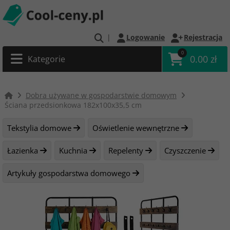
|
Logowanie
Rejestracja
0
0.00 zł
Kategorie
Dobra używane w gospodarstwie domowym
Ściana przedsionkowa 182x100x35,5 cm
Tekstylia domowe
Oświetlenie wewnętrzne
Łazienka
Kuchnia
Repelenty
Czyszczenie
Artykuły gospodarstwa domowego