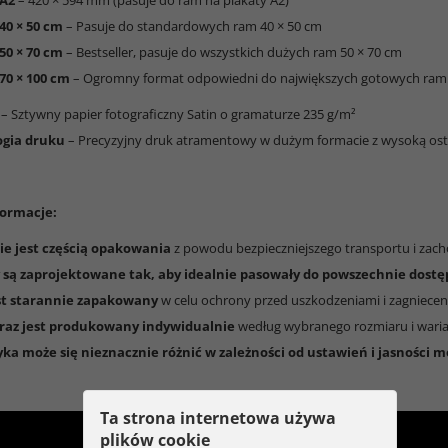
 A2
– 420 × 594 mm (pasuje do ram na plakaty A2)
40 × 50 cm
– Pasuje do standardowych ram 40 × 50 cm
50 × 70 cm
– Bestseller, pasuje do wszystkich dużych ram 50 × 70 cm
70 × 100 cm
– Ogromny format odpowiedni do największych gotowych ram 
– Sztywny papier fotograficzny Satin o gramaturze 235 g/m²
gia druku
– Precyzyjny druk atramentowy w dużym formacie z wysoką ostr
ormacje:
e jest częścią opakowania
z powodu bezpieczniejszego transportu i za
są zaprojektowane tak, aby idealnie pasowały do powszechnie dost
st starannie zapakowany
w celu ochrony przed uszkodzeniami i zagniecen
raz jest produkowany indywidualnie
według wybranego rozmiaru i waria
yka może się nieznacznie różnić w zależności od ustawień i jasności 
Ta strona internetowa używa
plików cookie