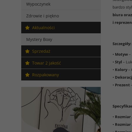
Wypoczynek
bardzo sty
biura ora
Zdrowie i piękno
i repreze
Aktualności
Mystery Boxy
Szczegóły:
Sprzedaż
•
Motyw
– 
•
Styl
– Luk
Towar 2 jakość
•
Kolory
– 
Rozpakowany
•
Dekorac
•
Prezent
–
Specyfikac
•
Rozmiar
•
Rozmiar