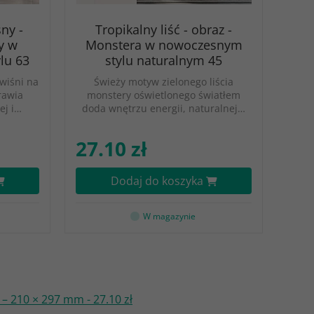
ny -
Tropikalny liść - obraz -
y w
Monstera w nowoczesnym
lu 63
stylu naturalnym 45
wiśni na
Świeży motyw zielonego liścia
rawia
monstery oświetlonego światłem
ej i…
doda wnętrzu energii, naturalnej…
27.10 zł
Dodaj do koszyka
W magazynie
– 210 × 297 mm - 27.10 zł