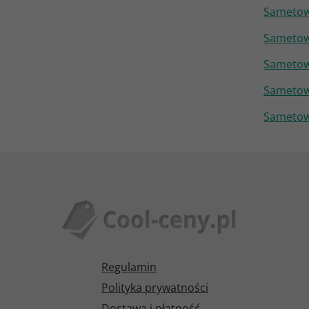
Sametowe
Sametowe
Sametowe
Sametowe
Sametowe
Regulamin
Polityka prywatności
Dostawa i płatność