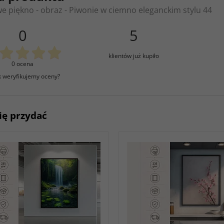
 piękno - obraz - Piwonie w ciemno eleganckim stylu 44
0
5
klientów już kupiło
0 ocena
k weryfikujemy oceny?
ię przydać