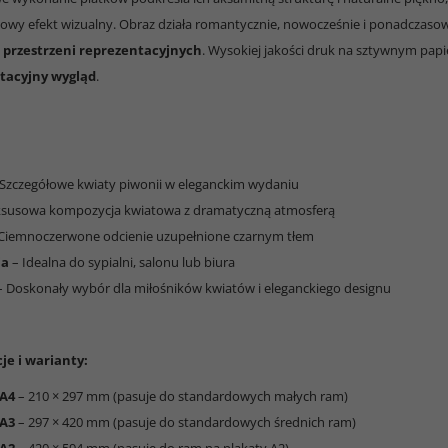
lowy efekt wizualny. Obraz działa romantycznie, nowocześnie i ponadczaso
z przestrzeni reprezentacyjnych
. Wysokiej jakości druk na sztywnym pap
ntacyjny wygląd
.
Szczegółowe kwiaty piwonii w eleganckim wydaniu
susowa kompozycja kwiatowa z dramatyczną atmosferą
Ciemnoczerwone odcienie uzupełnione czarnym tłem
ja
– Idealna do sypialni, salonu lub biura
 Doskonały wybór dla miłośników kwiatów i eleganckiego designu
je i warianty:
 A4
– 210 × 297 mm (pasuje do standardowych małych ram)
 A3
– 297 × 420 mm (pasuje do standardowych średnich ram)