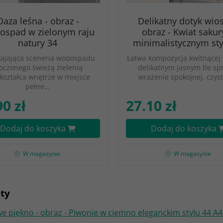
Oaza leśna - obraz -
Delikatny dotyk wios
spad w zielonym raju
obraz - Kwiat sakur
natury 34
minimalistycznym sty
ajająca sceneria wodospadu
Łatwa kompozycja kwitnącej 
oczonego świeżą zielenią
delikatnym jasnym tle sp
kształca wnętrze w miejsce
wrażenie spokojnej, czyst
pełne…
90 zł
27.10 zł
Dodaj do koszyka
Dodaj do koszyka
W magazynie
W magazynie
ty
 piękno - obraz - Piwonie w ciemno eleganckim stylu 44 A4 