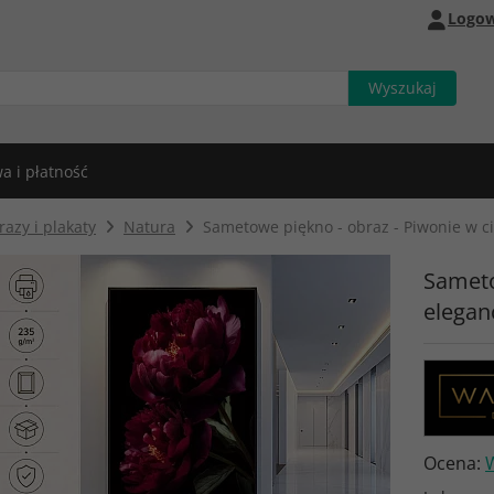
Logow
a i płatność
azy i plakaty
Natura
Sametowe piękno - obraz - Piwonie w c
Sameto
elegan
Ocena: