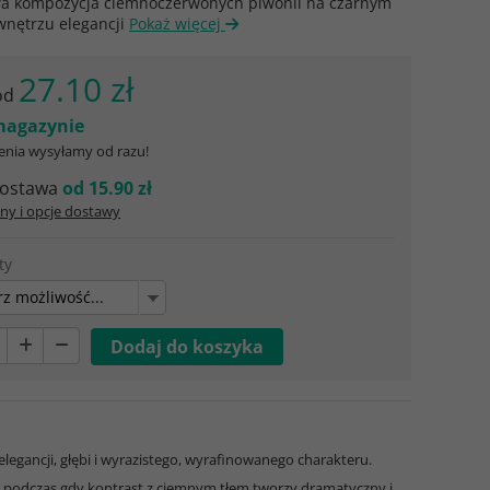
a kompozycja ciemnoczerwonych piwonii na czarnym
wnętrzu elegancji
Pokaż więcej
27.10 zł
od
agazynie
nia wysyłamy od razu!
ostawa
od 15.90 zł
ny i opcje dostawy
ty
z możliwość...
legancji, głębi i wyrazistego, wyrafinowanego charakteru.
, podczas gdy kontrast z ciemnym tłem tworzy dramatyczny i