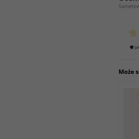
Sametowe
Ja
Może s