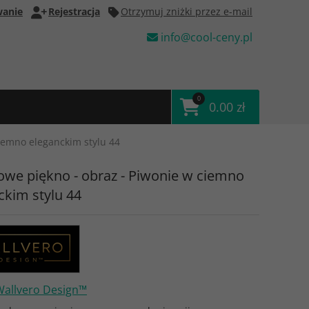
anie
Rejestracja
Otrzymuj zniżki przez e-mail
info@cool-ceny.pl
0
0.00 zł
iemno eleganckim stylu 44
we piękno - obraz - Piwonie w ciemno
ckim stylu 44
Wallvero Design™