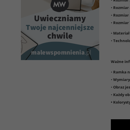
•
Rozmiar
•
Rozmiar 
•
Rozmiar 
•
Rozmiar 
•
Materiał
•
Technolo
Ważne inf
•
Ramka ni
•
Wymiary 
•
Obraz je
•
Każdy ob
• Koloryst