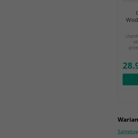
Wodo
Uspok
ot
prze
28.
Warian
Sametowe