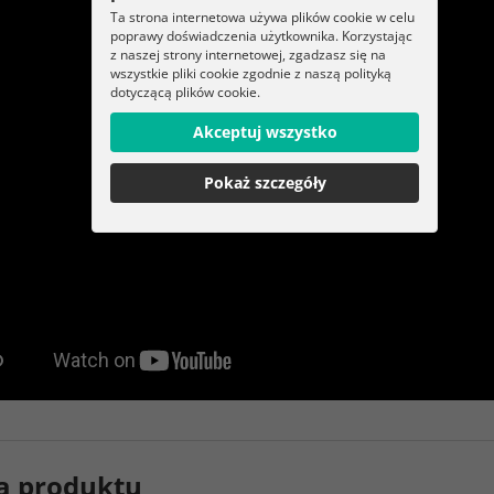
Ta strona internetowa używa plików cookie w celu
poprawy doświadczenia użytkownika. Korzystając
z naszej strony internetowej, zgadzasz się na
wszystkie pliki cookie zgodnie z naszą polityką
dotyczącą plików cookie.
Akceptuj wszystko
Pokaż szczegóły
a produktu