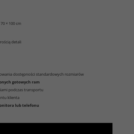
70 × 100 cm
ością detali
chowania dostępności standardowych rozmiarów
ępnych gotowych ram
iami podczas transportu
ntu klienta
monitora lub telefonu