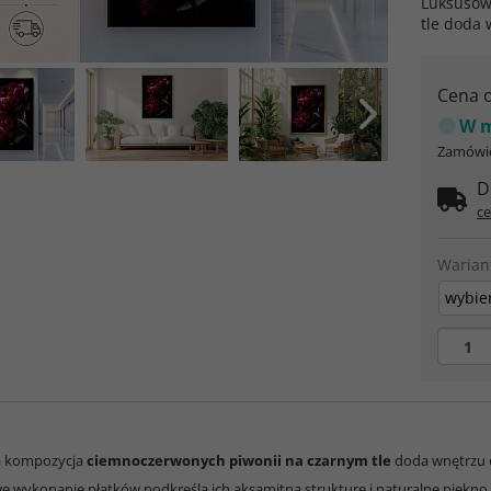
Luksusow
tle doda 
Cena 
W m
Zamówie
D
ce
Warian
wybier
 kompozycja
ciemnoczerwonych piwonii na czarnym tle
doda wnętrzu e
e wykonanie płatków podkreśla ich aksamitną strukturę i naturalne piękno