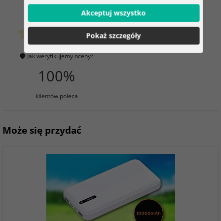
0
5
Akceptuj wszystko
Pokaż szczegóły
klientów już kupiło
0 ocena
Jak weryfikujemy oceny?
100%
klientów poleca
Może się przydać