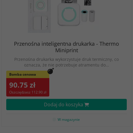
Przenośna inteligentna drukarka - Thermo
Miniprint
Przenośna drukarka wykorzystuje druk termiczny, co
oznacza, że ​​nie potrzebuje atramentu do…
Bomba cenowa
90.75 zł
Oszczędzasz 112.90 zł
Dodaj do koszyka
W magazynie