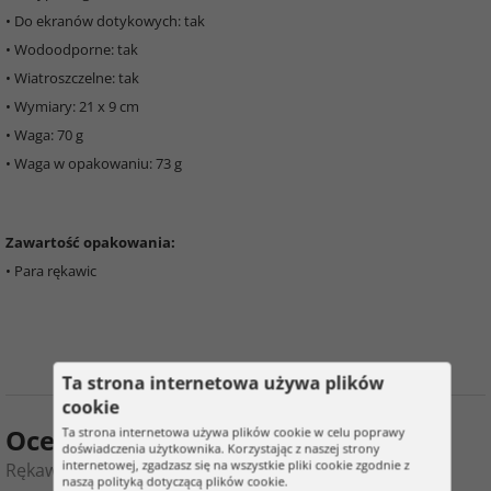
• Do ekranów dotykowych: tak
• Wodoodporne: tak
• Wiatroszczelne: tak
• Wymiary: 21 x 9 cm
• Waga: 70 g
• Waga w opakowaniu: 73 g
Zawartość opakowania:
• Para rękawic
Ta strona internetowa używa plików
cookie
Ocena produktu
Ta strona internetowa używa plików cookie w celu poprawy
doświadczenia użytkownika. Korzystając z naszej strony
internetowej, zgadzasz się na wszystkie pliki cookie zgodnie z
Rękawice dotykowe - do sportu i czasu wolnego
naszą polityką dotyczącą plików cookie.