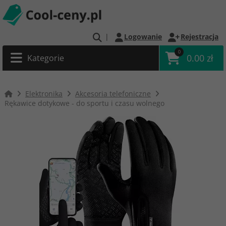
|
Logowanie
Rejestracja
0
0.00 zł
Kategorie
Elektronika
Akcesoria telefoniczne
Rękawice dotykowe - do sportu i czasu wolnego