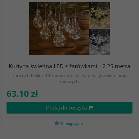
Kurtyna świetlna LED z żarówkami - 2,25 metra
Łańcuch lekki z 10 żarówkami w stylu klasycznych lamp
żarowych.
63.10 zł
Dodaj do koszyka
W magazynie