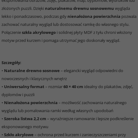
eksponowania obrazów, zdjęć, plakatów, map, dyplomów, wydruków lub
złożonych puzzli. Dzięki
naturalnemu drewnu sosnowemu
wygląda
lekko i ponadczasowo, podczas gdy
nienałożona powierzchnia
pozwala
zachować naturalny wygląd lub dostosować ramkę do własnego stylu.
Połączenie
szkła akrylowego
i solidnej płyty MDF z tyłu chroni włożony
motyw przed kurzem i pomaga utrzymać jego doskonały wygląd.
Szczegóły:
•
Naturalne drewno sosnowe
– elegancki wygląd odpowiedni do
nowoczesnych i klasycznych wnętrz
•
Uniwersalny format
– rozmiar
60 × 40 cm
idealny do plakatów, zdjęć,
dyplomów i puzzli
•
Nienałożona powierzchnia
– możliwość zachowania naturalnego
wyglądu lub pomalowania ramki według własnych upodobań
•
Szeroka listwa 2,2 cm
– wyraźniejsze ramowanie i lepsze podkreślenie
eksponowanego motywu
•
Szkło akrylowe
– ochrona przed kurzem i zanieczyszczeniami przy