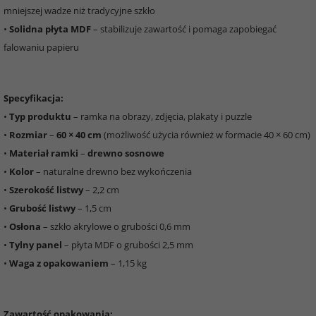
mniejszej wadze niż tradycyjne szkło
•
Solidna płyta MDF
– stabilizuje zawartość i pomaga zapobiegać
falowaniu papieru
Specyfikacja:
•
Typ produktu
– ramka na obrazy, zdjęcia, plakaty i puzzle
•
Rozmiar
–
60 × 40 cm
(możliwość użycia również w formacie 40 × 60 cm)
•
Materiał ramki
–
drewno sosnowe
•
Kolor
– naturalne drewno bez wykończenia
•
Szerokość listwy
– 2,2 cm
•
Grubość listwy
– 1,5 cm
•
Osłona
– szkło akrylowe o grubości 0,6 mm
•
Tylny panel
– płyta MDF o grubości 2,5 mm
•
Waga z opakowaniem
– 1,15 kg
Zawartość opakowania: