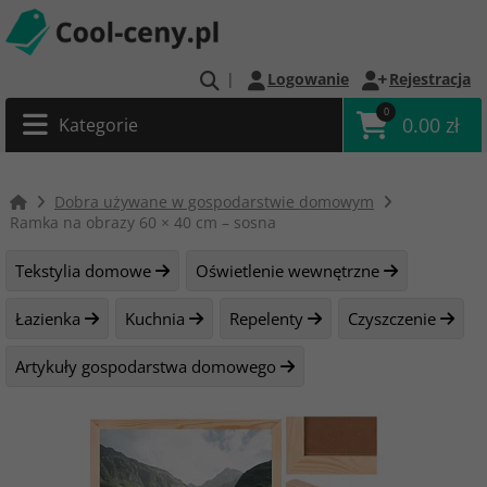
|
Logowanie
Rejestracja
0
0.00 zł
Kategorie
Dobra używane w gospodarstwie domowym
Ramka na obrazy 60 × 40 cm – sosna
Tekstylia domowe
Oświetlenie wewnętrzne
Łazienka
Kuchnia
Repelenty
Czyszczenie
Artykuły gospodarstwa domowego