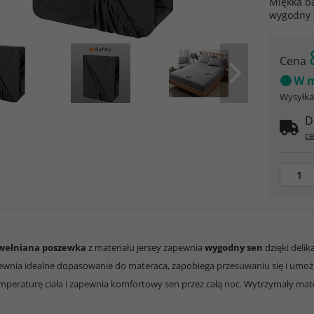
Miękka ba
wygodny 
Cena
W m
Wysyłka 
D
ce
wełniana poszewka
z materiału jersey zapewnia
wygodny sen
dzięki delik
wnia idealne dopasowanie do materaca, zapobiega przesuwaniu się i umożl
emperaturę ciała i zapewnia komfortowy sen przez całą noc. Wytrzymały mate