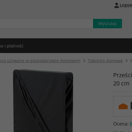
Logow
a i płatność
bra używane w gospodarstwie domowym
Tekstylia domowe
Prześc
20 cm
Ocena: