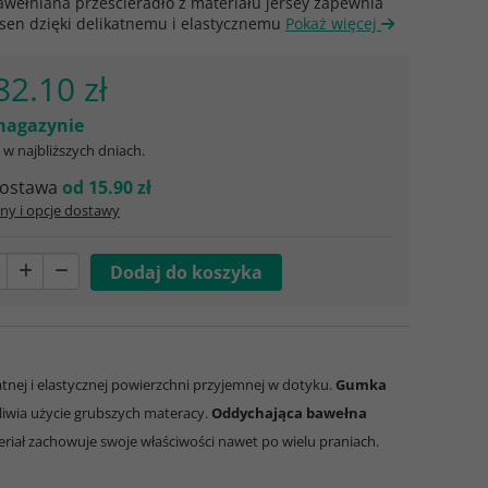
wełniana prześcieradło z materiału jersey zapewnia
sen dzięki delikatnemu i elastycznemu
Pokaż więcej
82.10 zł
agazynie
w najbliższych dniach.
ostawa
od 15.90 zł
ny i opcje dostawy
atnej i elastycznej powierzchni przyjemnej w dotyku.
Gumka
iwia użycie grubszych materacy.
Oddychająca bawełna
riał zachowuje swoje właściwości nawet po wielu praniach.