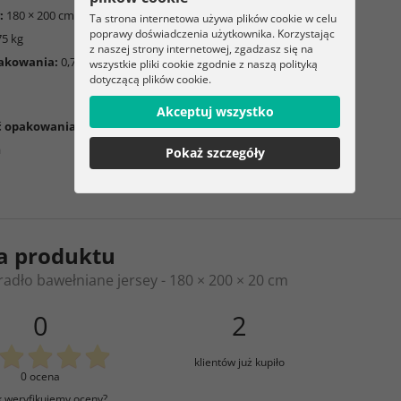
:
180 × 200 cm
Ta strona internetowa używa plików cookie w celu
poprawy doświadczenia użytkownika. Korzystając
75 kg
z naszej strony internetowej, zgadzasz się na
akowania:
0,76 kg
wszystkie pliki cookie zgodnie z naszą polityką
dotyczącą plików cookie.
Akceptuj wszystko
ć opakowania:
a
Pokaż szczegóły
a produktu
radło bawełniane jersey - 180 × 200 × 20 cm
0
2
klientów już kupiło
0 ocena
k weryfikujemy oceny?