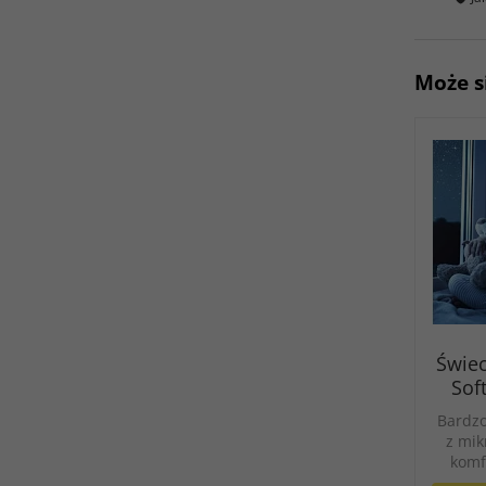
Może s
Świec
Sof
Bardzo
z mik
komf