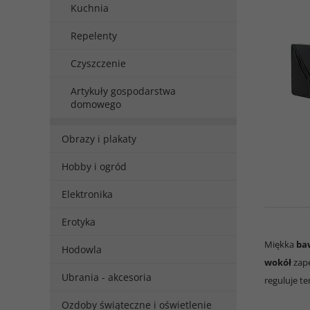
Kuchnia
Repelenty
Czyszczenie
Artykuły gospodarstwa
domowego
Obrazy i plakaty
Hobby i ogród
Elektronika
Erotyka
Miękka
ba
Hodowla
wokół
zape
Ubrania - akcesoria
reguluje t
Ozdoby świąteczne i oświetlenie