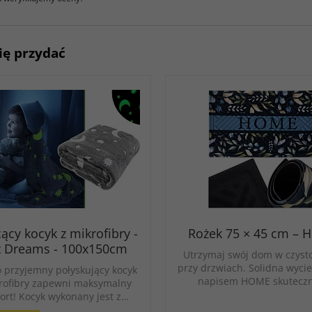
ię przydać
ący kocyk z mikrofibry -
Rożek 75 × 45 cm –
t Dreams - 100x150cm
Utrzymaj swój dom w czysto
przy drzwiach. Solidna wycie
 przyjemny połyskujący kocyk
napisem HOME skutecz
rofibry zapewni maksymalny
ort! Kocyk wykonany jest z…