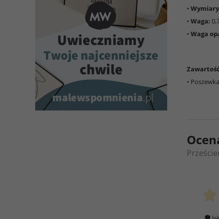
•
Wymiary
•
Waga:
0,
•
Waga op
Zawartoś
• Poszewk
Ocen
Przeście
Ja