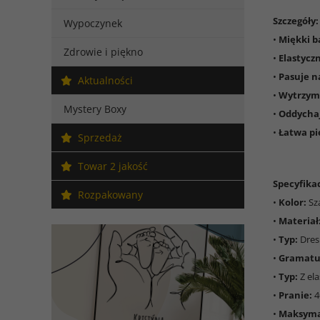
Szczegóły:
Wypoczynek
•
Miękki b
Zdrowie i piękno
•
Elastycz
•
Pasuje n
Aktualności
•
Wytrzyma
Mystery Boxy
•
Oddychaj
•
Łatwa pi
Sprzedaż
Towar 2 jakość
Specyfikac
Rozpakowany
•
Kolor:
Sz
•
Materiał
•
Typ:
Dres
•
Gramatu
•
Typ:
Z el
•
Pranie:
4
•
Maksyma