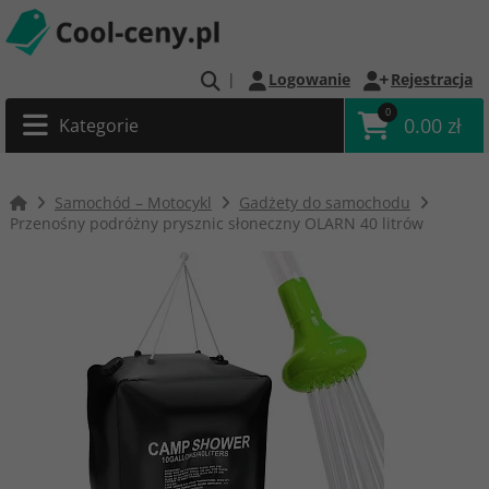
|
Logowanie
Rejestracja
0
0.00 zł
Kategorie
Samochód – Motocykl
Gadżety do samochodu
Przenośny podróżny prysznic słoneczny OLARN 40 litrów