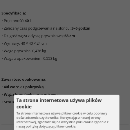
Specyfikacja:
• Pojemność:
40 l
• Zalecany czas podgrzewania na słońcu:
3–6 godzin
• Długość węża z dyszą prysznicową:
68 cm
• Wymiary: 40 × 40 × 24 cm
• Waga prysznica: 0,476 kg
• Waga z opakowaniem: 0,553 kg
Zawartość opakowania:
•
40l worek z pokrywką
•
Wąż z końcówką prysznicową
Ta strona internetowa używa plików
•
Sznurek z metalowym haczykiem
do zawieszenia
cookie
Ta strona internetowa używa plików cookie w celu poprawy
doświadczenia użytkownika. Korzystając z naszej strony
internetowej, zgadzasz się na wszystkie pliki cookie zgodnie z
naszą polityką dotyczącą plików cookie.