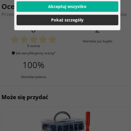
Ocena produktu
Akceptuj wszystko
Przenośny podróżny prysznic słoneczny OLARN 40 litrów
Pokaż szczegóły
0
2
klientów już kupiło
0 ocena
Jak weryfikujemy oceny?
100%
klientów poleca
Może się przydać