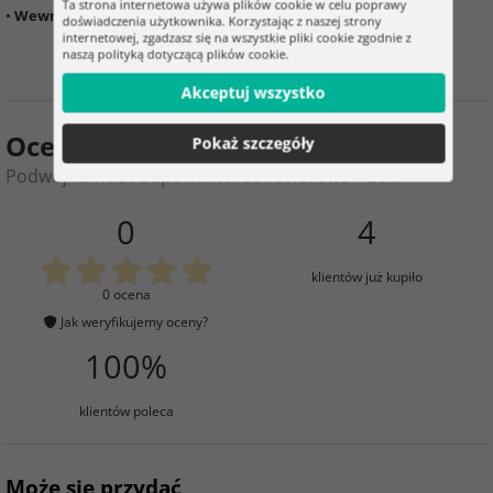
Ta strona internetowa używa plików cookie w celu poprawy
•
Wewnętrzna wyściółka
doświadczenia użytkownika. Korzystając z naszej strony
internetowej, zgadzasz się na wszystkie pliki cookie zgodnie z
naszą polityką dotyczącą plików cookie.
Akceptuj wszystko
Ocena produktu
Pokaż szczegóły
Podwójna wodoodporna torba rowerowa – 28 l
0
4
klientów już kupiło
0 ocena
Jak weryfikujemy oceny?
100%
klientów poleca
Może się przydać