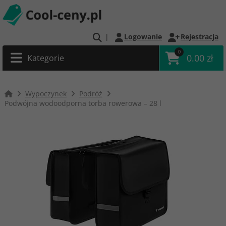
|
Logowanie
Rejestracja
0
0.00 zł
Kategorie
Wypoczynek
Podróż
Podwójna wodoodporna torba rowerowa – 28 l