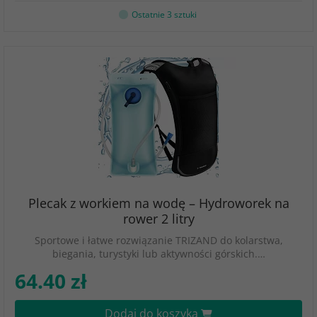
Ostatnie 3 sztuki
Plecak z workiem na wodę – Hydroworek na
rower 2 litry
Sportowe i łatwe rozwiązanie TRIZAND do kolarstwa,
biegania, turystyki lub aktywności górskich.…
64.40 zł
Dodaj do koszyka