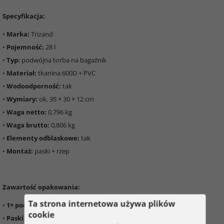
Specyfikacja:
•
Marka:
Trizand
•
Pojemność:
28 l
•
Typ:
podwójna torba na bagażnik
•
Materiał:
tkanina 600D + PVC
•
Wodoodporność:
tak
•
Wymiary:
ok. 35 × 30 × 12 cm
•
Waga netto:
0,796 kg
•
Waga brutto:
0,806 kg
•
Elementy odblaskowe:
tak
•
Montaż:
paski + rzep
Zawartość opakowania:
Ta strona internetowa używa plików
•
1× podwójna torba rowerowa
cookie
•
Paski montażowe