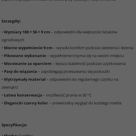
Szczegóły:
•
Wymiary 180 × 56 × 9 cm
– odpowiedni dla większości leżaków
ogrodowych
•
Mocne wypełnienie 9 cm
– wysoki komfort podczas siedzenia i leżenia
•
Pikowane wykonanie
– wypełnienie trzyma się na swoim miejscu
•
Mocowanie za oparciem
– lepsza stabilność podczas użytkowania
•
Pasy do wiązania
– zapobiegają przesuwaniu się poduszki
•
Wytrzymały materiał
– odpowiedni do regularnego użytku na
zewnątrz
•
Łatwa konserwacja
– możliwość prania w 30 °C
•
Elegancki czarny kolor
– uniwersalny wygląd do każdego mebla
Specyfikacja:
•
Marka:
Gardlov