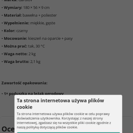
•
Wymiary:
180 × 56 × 9 cm
•
Materiał:
bawełna + poliester
•
Wypełnienie:
miękkie, gęste
•
Kolor:
czarny
•
Mocowanie:
kieszeń na oparcie + pasy
•
Można prać:
tak, 30 °C
•
Waga netto:
2 kg
•
Waga brutto:
2,1 kg
Zawartość opakowania:
•
1× poduszka na leżak ogrodowy
Ta strona internetowa używa plików
cookie
Ta strona internetowa używa plików cookie w celu poprawy
doświadczenia użytkownika. Korzystając z naszej strony
internetowej, zgadzasz się na wszystkie pliki cookie zgodnie z
Ocena produktu
naszą polityką dotyczącą plików cookie.