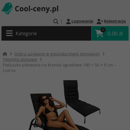
|
Logowanie
Rejestracja
0
0.00 zł
Kategorie
Dobra używane w gospodarstwie domowym
Tekstylia domowe
Poduszka pikowana na krzesła ogrodowe 180 × 56 × 9 cm –
czarna