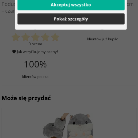
Poduszka pikowana na krzesła ogrodowe 180 × 56 × 9 cm
Akceptuj wszystko
– czarna
Pokaż szczegóły
0
3
klientów już kupiło
0 ocena
Jak weryfikujemy oceny?
100%
klientów poleca
Może się przydać