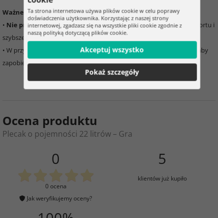
Ta strona internetowa używa plików cookie w celu poprawy
Ważne informacje:
doświadczenia użytkownika. Korzystając z naszej strony
•
Nie przeciążaj plecaka
, może to prowadzić do zmniejszenia komfortu i
internetowej, zgadzasz się na wszystkie pliki cookie zgodnie z
naszą polityką dotyczącą plików cookie.
szybszego zużycia
Akceptuj wszystko
• W przypadku zamoczenia, pozwól plecakowi całkowicie wyschnąć, aby
zapobiec powstawaniu pleśni
Pokaż szczegóły
Ocena produktu
Plecak o pojemności 22 litrów – Gra
0
5
klientów już kupiło
0 ocena
Jak weryfikujemy oceny?
100%