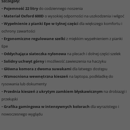
Szczegóły:
•
Pojemność 22 litry
do codziennego noszenia
•
Materiał Oxford 600D
o wysokiej odporności na uszkodzenia i wilgoć
•
Wypełnienie z pianki Epe w tylnej części
dla większego komfortu i
ochrony zawartości
•
Ergonomiczne regulowane szelki
z miękkim wypełnieniem z pianki
Epe
•
Oddychająca siateczka nylonowa
na plecach i dolnej części szelek
•
Solidny uchwyt górny
i możliwość zawieszenia na haczyku
•
Główna komora z dwoma suwakami
dla łatwego dostępu
•
Wzmocniona wewnętrzna kieszeń
na laptopa, podkładkę do
rysowania lub dokumenty
•
Przednia kieszeń z ukrytym zamkiem błyskawicznym
na drobiazgi i
przekąski
•
Grafika gamingowa w intensywnych kolorach
dla wyrazistego i
nowoczesnego wyglądu