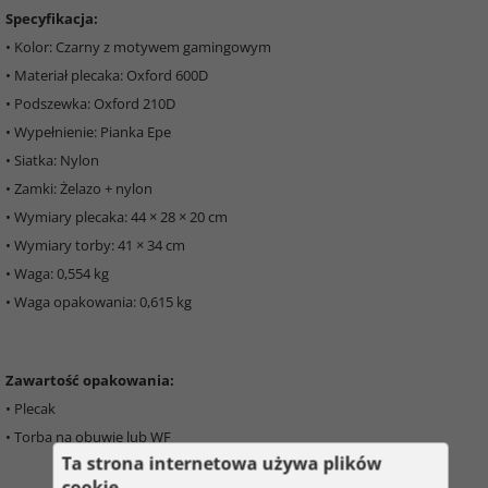
Specyfikacja:
• Kolor: Czarny z motywem gamingowym
• Materiał plecaka: Oxford 600D
• Podszewka: Oxford 210D
• Wypełnienie: Pianka Epe
• Siatka: Nylon
• Zamki: Żelazo + nylon
• Wymiary plecaka: 44 × 28 × 20 cm
• Wymiary torby: 41 × 34 cm
• Waga: 0,554 kg
• Waga opakowania: 0,615 kg
Zawartość opakowania:
• Plecak
• Torba na obuwie lub WF
Ta strona internetowa używa plików
cookie