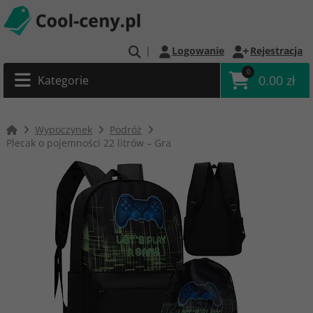
|
Logowanie
Rejestracja
0
0.00 zł
Kategorie
Wypoczynek
Podróż
Plecak o pojemności 22 litrów – Gra