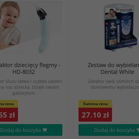
aktor dziecięcy flegmy -
Zestaw do wybielan
HD-8032
Dental White
or śluzu łatwo i szybko uwolni
Zwiększ swój uśmiech dz
ny nos dziecka. Dzięki swoim
domowemu wybielaczo
gabarytom
na cena
Świetna cena
65 zł
27.10 zł
Dodaj do koszyka
Dodaj do koszyka