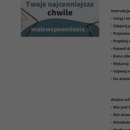
Instrukcja
•
Umyj i o
•
Zdejmij 
•
Przytwie
•
Przyklej
•
Pozwól dz
•
Rano zde
•
Wytaruj 
•
Używaj r
•
Do stoso
Ważne inf
•
Nie jest
•
Nie stos
•
Niewłaśc
•
Osoby z 