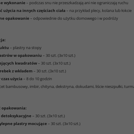
ne wykonanie
– podczas snu nie przeszkadzają ani nie ograniczają ruchu
ć użycia na innych częściach ciała
– na przykład plecy, kolana lub łokcie
zne opakowanie
– odpowiednie do użytku domowego i w podróży
ja:
duktu
– plastry na stopy
lastrów w opakowaniu
– 30 szt. (3x10 szt.)
lejących kwadratów
– 30 szt. (3x10 szt.)
orebek z wkładem
– 30 szt. (3x10 szt.)
 czas użycia
– 8 do 10 godzin
cet bambusowy, imbir, chityna, dekstryna, dokudami, liście nieszpułki, turm
ć opakowania:
 detoksykacyjne
– 30 szt. (3x10 szt.)
lepne plastry mocujące
– 30 szt. (3x10 szt.)