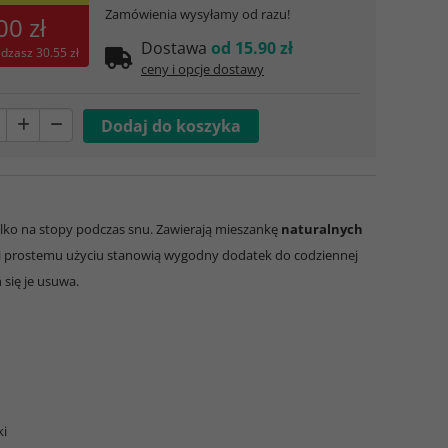
Zamówienia wysyłamy od razu!
00 zł
Dostawa
od 15.90 zł
ędzasz
30.55 zł
ceny i opcje dostawy
ylko na stopy podczas snu. Zawierają mieszankę
naturalnych
ęki prostemu użyciu stanowią wygodny dodatek do codziennej
 się je usuwa.
ki