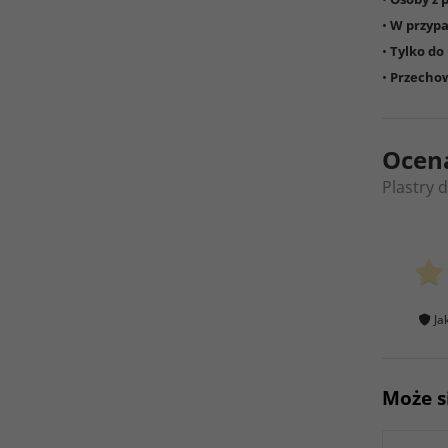
•
W przypa
•
Tylko do
•
Przechow
Ocen
Plastry 
Ja
Może s