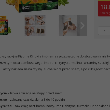
18.
Oszcz
toksykacyjne Kiyome Kinoki z imbirem są przeznaczone do stosowania nie t
ów
, w tym octu bambusowego, imbiru, chityny, turmalinu i witaminy C. Dzi
. Plastry nakłada się na czystą i suchą skórę przed snem, a po kilku godzinach
życie
– łatwa aplikacja na stopy przed snem
ocne
– zalecany czas działania 8 do 10 godzin
y skład
– zawierają ocet bambusowy, imbir, chitynę, turmalin i inne składni