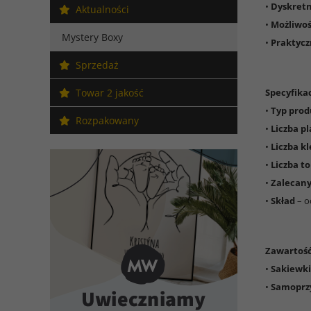
•
Dyskret
Aktualności
•
Możliwoś
Mystery Boxy
•
Praktyc
Sprzedaż
Towar 2 jakość
Specyfikac
•
Typ pro
Rozpakowany
•
Liczba p
•
Liczba k
•
Liczba t
•
Zalecany
•
Skład
– o
Zawartoś
•
Sakiewki
•
Samoprzy