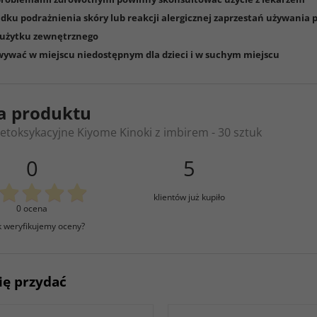
dku podrażnienia skóry lub reakcji alergicznej zaprzestań używania
 użytku zewnętrznego
ywać w miejscu niedostępnym dla dzieci i w suchym miejscu
a produktu
detoksykacyjne Kiyome Kinoki z imbirem - 30 sztuk
0
5
klientów już kupiło
0 ocena
k weryfikujemy oceny?
ię przydać