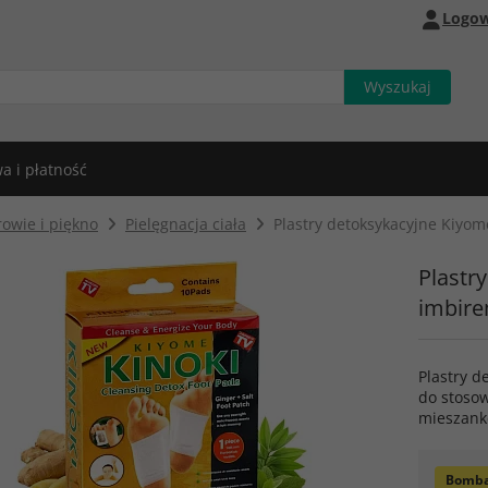
Logow
a i płatność
owie i piękno
Pielęgnacja ciała
Plastry detoksykacyjne Kiyom
Plastr
imbire
Plastry d
do stosow
mieszank
Bomba