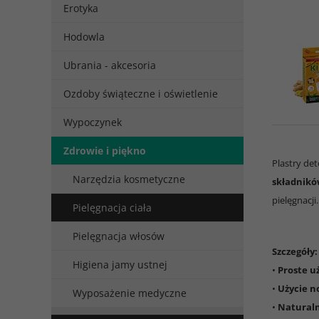
Erotyka
Hodowla
Ubrania - akcesoria
Ozdoby świąteczne i oświetlenie
Wypoczynek
Zdrowie i piękno
Plastry de
Narzędzia kosmetyczne
składnik
pielęgnacji
Pielęgnacja ciała
Pielęgnacja włosów
Szczegóły:
Higiena jamy ustnej
•
Proste u
•
Użycie n
Wyposażenie medyczne
•
Naturaln