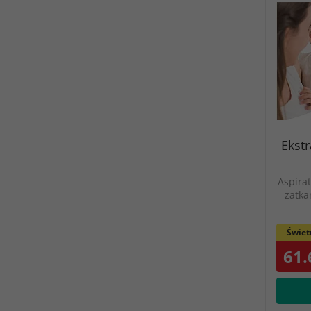
Ekstr
Aspirat
zatka
Świet
61.