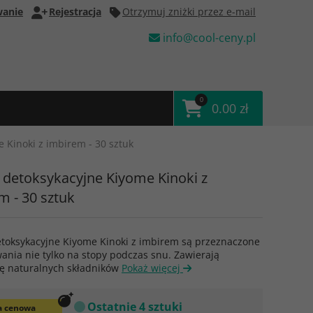
anie
Rejestracja
Otrzymuj zniżki przez e-mail
info@cool-ceny.pl
0
0.00 zł
e Kinoki z imbirem - 30 sztuk
y detoksykacyjne Kiyome Kinoki z
m - 30 sztuk
etoksykacyjne Kiyome Kinoki z imbirem są przeznaczone
ania nie tylko na stopy podczas snu. Zawierają
ę naturalnych składników
Pokaż więcej
Ostatnie 4 sztuki
 cenowa