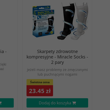
ia -
Skarpety zdrowotne
kompresyjne - Miracle Socks -
2 pary
ięki
wi
Jeżeli masz problemy ze zmęczonymi
lub puchnącymi nogami
Świetna cena
23.45 zł
Dodaj do koszyka